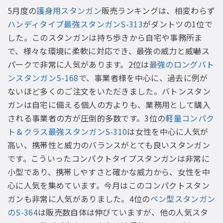
5月度の
護身用スタンガン
販売ランキングは、相変わらず
ハンディタイプ最強スタンガンS-313
がダントツの1位で
した。このスタンガンは持ち歩きから自宅や事務所ま
で、様々な環境に柔軟に対応でき、最強の威力と威嚇ス
パークで非常に人気があります。2位は
最強のロングバト
ンスタンガンS-168
で、事業者様を中心に、過去に例が
ないほど多くのご注文をいただきました。バトンスタン
ガンは自宅に備える個人の方よりも、業務用として購入
される事業者の方が圧倒的多数です。3位の
軽量コンパク
ト＆クラス最強スタンガンS-310
は女性を中心に人気が
高い、携帯性と威力のバランスがとても良いスタンガン
です。こういったコンパクトタイプスタンガンは非常に
小型であり、携帯しやすさと確かな威力から、女性を中
心に人気を集めています。今月はこのコンパクトスタン
ガンも非常に人気がありました。4位の
ペン型スタンガン
のS-364
は販売数自体は伸びていますが、他の人気スタ