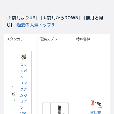
[
↑
前月よりUP] [
↓
前月からDOWN] [
前月と同
じ]
過去の人気トップ5
スタンガン
催涙スプレー
特殊警棒
スタ
ンガ
ン
（マ
1
グナ
位
ム-X
→
セダ
ン
特殊警
130