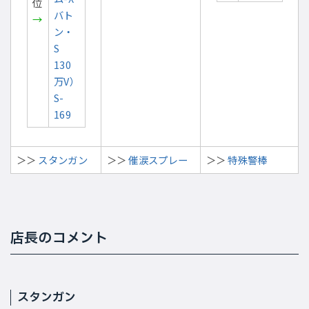
位
バト
→
ン・
S
130
万V）
S-
169
＞＞
スタンガン
＞＞
催涙スプレー
＞＞
特殊警棒
店長のコメント
スタンガン