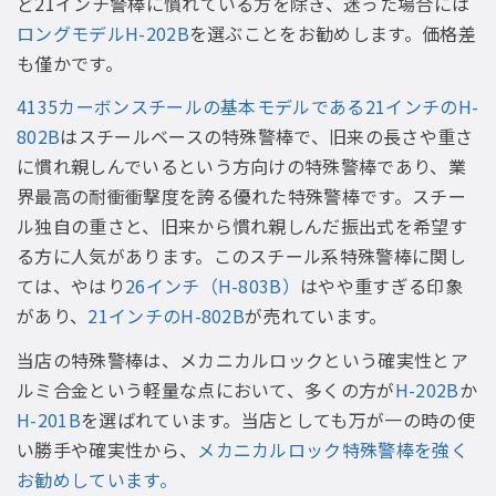
ど21インチ警棒に慣れている方を除き、迷った場合には
ロングモデルH-202B
を選ぶことをお勧めします。価格差
も僅かです。
4135カーボンスチールの基本モデルである21インチのH-
802B
はスチールベースの特殊警棒で、旧来の長さや重さ
に慣れ親しんでいるという方向けの特殊警棒であり、業
界最高の耐衝衝撃度を誇る優れた特殊警棒です。スチー
ル独自の重さと、旧来から慣れ親しんだ振出式を希望す
る方に人気があります。このスチール系特殊警棒に関し
ては、やはり
26インチ（H-803B）
はやや重すぎる印象
があり、
21インチのH-802B
が売れています。
当店の特殊警棒は、メカニカルロックという確実性とア
ルミ合金という軽量な点において、多くの方が
H-202B
か
H-201B
を選ばれています。当店としても万が一の時の使
い勝手や確実性から、
メカニカルロック特殊警棒を強く
お勧めしています。