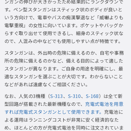
ンガンの伸びが大きかったため結果的にランクダウンで
す。ペン型スタンガンはスティック状のボディが良いと
いう方向けで、電車やバスの痴漢撃退など「威嚇よりも
電撃重視」の女性に向いています。ポケットやバッグか
らすぐ取り出せて使用できるし、細身のスティック状な
ので、人混みの中などでも使用しやすい点が特徴です。
スタンガンは、外出時の危険に備えるのか、自宅や事務
所の危険に備えるのかなど、備える目的によって適した
スタンガンが異なります。ご自身の用途を明確にし、最
適なスタンガンを選ぶことが大切です。わからないこと
などがあれば遠慮なくご相談ください。
なお、人気の3機種（
S-313
、
S-310
、
S-168
）は全て新
型回路が搭載された最新機種なので、
充電式電池を用意
すれば充電式スタンガンとして使用できます。
充電池に
よる運用はランニングコストが非常に安く経済的なた
め、ほとんどの方が充電式電池を同時に注文されていま