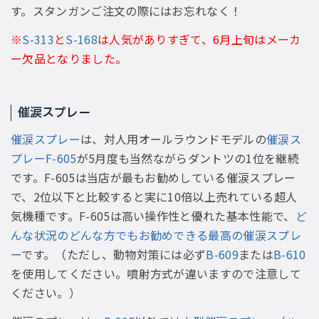
す。スタンガンご注文の際にはお忘れなく！
※
S-313
と
S-168
は人気がありすぎて、6月上旬はメーカ
ー欠品となりました。
催涙スプレー
催涙スプレー
は、対人用オールラウンドモデルの
催涙ス
プレーF-605
が5月度も当然ながらダントツの1位を継続
です。F-605は当店が最もお勧めしている催涙スプレー
で、2位以下と比較すると実に10倍以上売れている超人
気機種です。F-605は高い操作性と優れた基本性能で、
ど
んな状況のどんな方でもお勧めできる最高の催涙スプレ
ー
です。（ただし、動物対策には必ず
B-609
または
B-610
を使用してください。噴射方式が違いますので注意して
ください。）