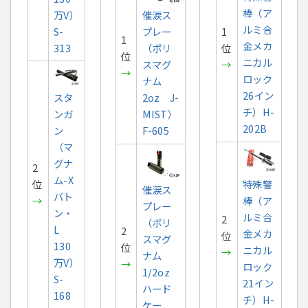
棒（ア
万V）
催涙ス
ルミ合
S-
プレー
1
1
金メカ
313
（ポリ
位
位
ニカル
スマグ
→
→
ロック
ナム
26イン
スタ
2oz J-
チ）H-
ンガ
MIST）
202B
ン
F-605
（マ
グナ
2
ム-X
特殊警
位
催涙ス
バト
棒（ア
→
プレー
ン・
ルミ合
2
（ポリ
L
2
金メカ
位
スマグ
130
位
ニカル
→
ナム
万V）
→
ロック
1/2oz
S-
21イン
ハード
168
チ）H-
ケー