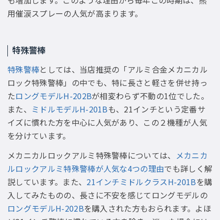
用催涙スプレーの人気が高まります。
特殊警棒
特殊警棒
としては、当店推奨の「アルミ合金メカニカル
ロック特殊警棒」の中でも、特に長さと軽さを併せ持っ
た
ロングモデルH-202B
が相変わらず不動の1位でした。
また、
ミドルモデルH-201B
も、21インチという定番サ
イズに慣れた方を中心に人気があり、この２機種が人気
を分けています。
メカニカルロックアルミ特殊警棒については、
メカニカ
ルロックアルミ特殊警棒が人気な4つの理由
でも詳しく解
説しています。また、
21インチミドルクラスH-201B
を購
入してみたものの、長さに不安を感じてロングモデルの
ロングモデルH-202B
を購入された方もおられます。よほ