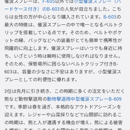
催涙スプレーは、
F-605
以外では
小型催涙スプレー（ハ
ードケース付き）のB-603
の人気が目立ちました。こち
らは女性の方が中心となり購入されています。
B-603
の
最大の特徴は、催涙スプレーの中で唯一となるベルトク
リップを搭載している点です。そのため、ベルトやポケ
ットの縁、バッグなどへの装着がとても簡単で携帯性が
飛躍的に向上します。催涙スプレーはいつでも身近に持
ち、いざという時は瞬時に使用しなければなりません。
そのため、保管場所に困らないベルトクリップ付きB-
603は、容量の少なさに不安はありますが、小型催涙ス
プレーとしての利便性に優れます。
3位は先月に引き続き、この時期に多くの注文をいただく
熊など動物撃退用の
動物撃退用中型催涙スプレーB-609
です。季節は春を過ぎ、本格的なアウトドアシーズンを
迎えます。レジャーや山菜採りなどで山間部に訪れるこ
の時期は、熊と人が遭遇する機会が増え、熊による被害
も増加します。このような理由から毎年この時期は、熊