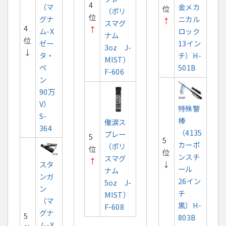
4
（マ
金メカ
位
（ポリ
位
グナ
ニカル
↑
スマグ
4
↑
ム-X
ロック
ナム
位
ゼー
13イン
3oz J-
↓
タ・
チ）H-
MIST）
ペ
501B
F-606
ン
90万
V）
特殊警
S-
棒
催涙ス
364
（4135
プレー
5
5
カーボ
（ポリ
位
位
ンスチ
スマグ
↑
スタ
↓
ール
ナム
ンガ
26イン
5oz J-
ン
チ
MIST）
（マ
黒）H-
F-608
グナ
5
803B
ム-X