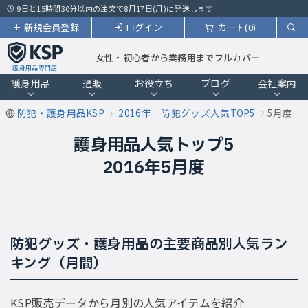
9日と15時間30分以内の注文で8月17日(月)に発送します
新規会員登録
ログイン
カート(0)
女性・初心者から業務用までフルカバー
護身用品専門店
護身用品
通販
お役立ち
ブログ
会社案内
防犯・護身用品KSP
2016年 防犯グッズ人気TOP5
5月度
護身用品人気トップ5
2016年5月度
防犯グッズ・護身用品の主要商品別人気ラン
キング（月間）
KSP販売データから月別の人気アイテムを紹介