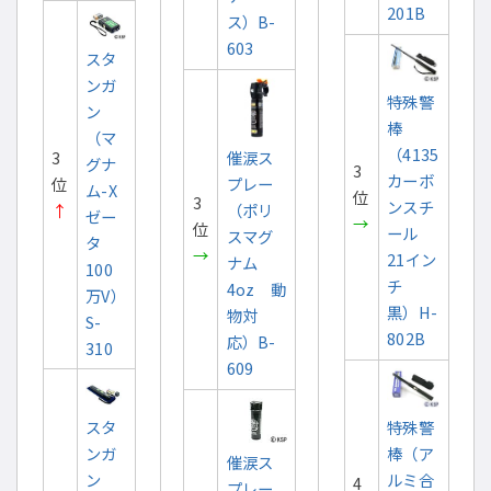
201B
ス）B-
603
スタ
ンガ
特殊警
ン
棒
（マ
（4135
3
催涙ス
グナ
3
カーボ
位
プレー
ム-X
位
3
ンスチ
↑
（ポリ
ゼー
→
位
ール
スマグ
タ
→
21イン
ナム
100
チ
4oz 動
万V）
黒）H-
物対
S-
802B
応）B-
310
609
スタ
特殊警
ンガ
棒（ア
催涙ス
ン
ルミ合
4
プレー