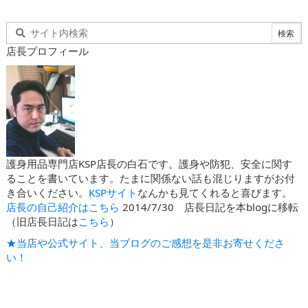
店長プロフィール
護身用品専門店KSP店長の白石です。護身や防犯、安全に関す
ることを書いています。たまに関係ない話も混じりますがお付
き合いください。
KSPサイト
なんかも見てくれると喜びます。
店長の自己紹介はこちら
2014/7/30 店長日記を本blogに移転
（旧店長日記は
こちら
）
★当店や公式サイト、当ブログのご感想を是非お寄せくださ
い！