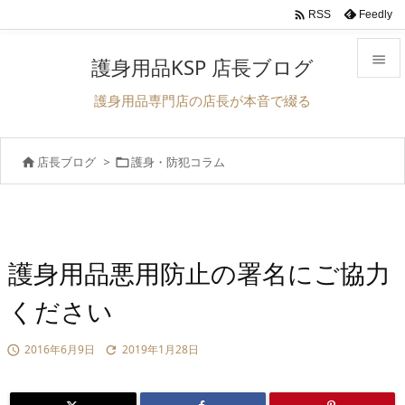

Feedly
RSS

護身用品KSP 店長ブログ

護身用品専門店の店長が本音で綴る
メニュ

店長ブログ
>
護身・防犯コラム


前へ

次へ

検索
護身用品悪用防止の署名にご協力
ください
2016年6月9日
2019年1月28日

