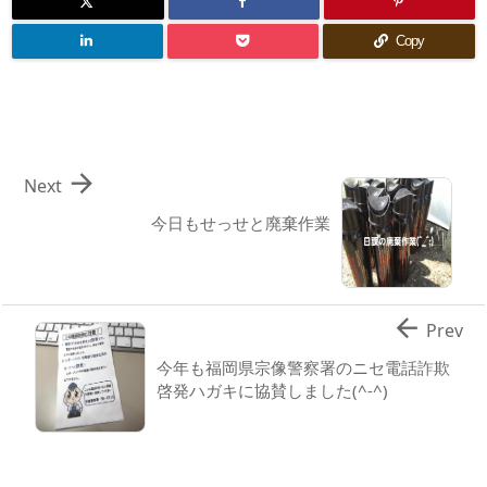
Copy

Next
今日もせっせと廃棄作業

Prev
今年も福岡県宗像警察署のニセ電話詐欺
啓発ハガキに協賛しました(^-^)