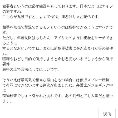
犯罪者というのは必ず凶器をもっております。日本だとほぼナイフ
の類ですね。
こちらが丸腰ですと、よくて怪我、運悪けりゃお陀仏です。
相手を無傷で撃退できるモノというのは所持できるようにすべきで
す。
ただし、年齢制限はもちろん。アメリカのように犯歴をサーチでき
るように
するとなおいいですね。また以前犯罪被害に巻き込まれた等の要件
も。
喧嘩やおどし目的で所持しようと企む悪党もいるでしょうから所持
要件
厳格の上で合法にしてほしいです。
そういえば最高裁で相当な理由をもつ場合には催涙スプレー所持
で有罪にできないとする判決が出ましたね。弁護士がジョギング中
に
荷物検査でしょっ引かれたあれです。あの判例とても大事だと思い
ます。
返信