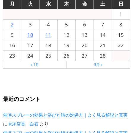
月
火
水
木
金
土
日
1
2
3
4
5
6
7
8
9
10
11
12
13
14
15
16
17
18
19
20
21
22
23
24
25
26
27
28
« 1月
3月 »
最近のコメント
催涙スプレーの効果と浴びた時の対処方｜よく見る解説と真実
に
KSP店長 白石
より
催涙スプレーの効果と浴びた時の対処方｜よく見る解説と真実