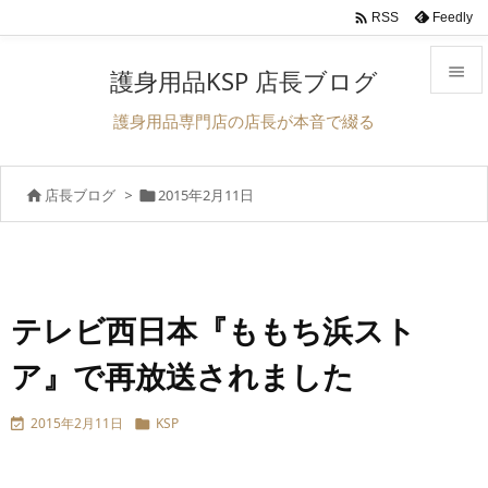

Feedly
RSS

護身用品KSP 店長ブログ

護身用品専門店の店長が本音で綴る
メニュ

店長ブログ
>
2015年2月11日


サイド

前へ

次へ
テレビ西日本『ももち浜スト

ア』で再放送されました
検索
2015年2月11日
KSP

