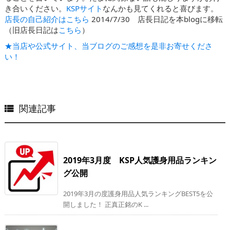
き合いください。
KSPサイト
なんかも見てくれると喜びます。
店長の自己紹介はこちら
2014/7/30 店長日記を本blogに移転
（旧店長日記は
こちら
）
★当店や公式サイト、当ブログのご感想を是非お寄せくださ
い！
関連記事

2019年3月度 KSP人気護身用品ランキン
グ公開
2019年3月の度護身用品人気ランキングBEST5を公
開しました！ 正真正銘のK ...