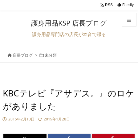

Feedly
RSS

護身用品KSP 店長ブログ

護身用品専門店の店長が本音で綴る
メニュ

店長ブログ
>
未分類


前へ

次へ

検索
KBCテレビ『アサデス。』のロケ
がありました
2015年2月10日
2019年1月28日

