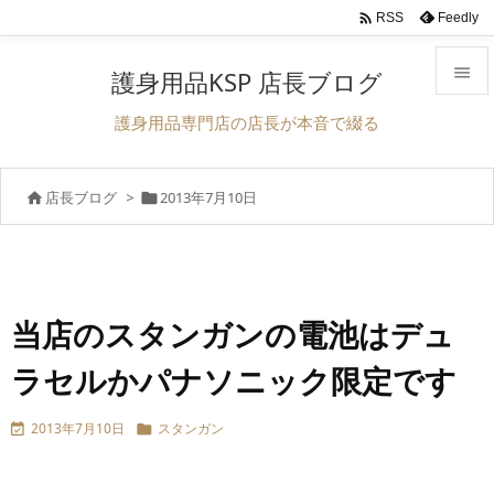

Feedly
RSS

護身用品KSP 店長ブログ

護身用品専門店の店長が本音で綴る
メニュ

店長ブログ
>
2013年7月10日


サイド

前へ

次へ
当店のスタンガンの電池はデュ

ラセルかパナソニック限定です
検索
2013年7月10日
スタンガン

