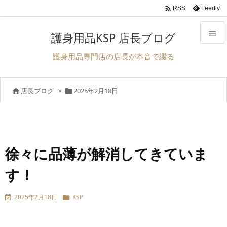

Feedly
RSS

護身用品KSP 店長ブログ

護身用品専門店の店長が本音で綴る
メニュ

店長ブログ
>
2025年2月18日


サイド

前へ

次へ
徐々に品薄が解消してきていま

す！
検索
2025年2月18日
KSP

