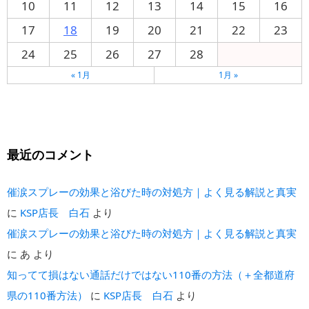
10
11
12
13
14
15
16
17
18
19
20
21
22
23
24
25
26
27
28
« 1月
1月 »
最近のコメント
催涙スプレーの効果と浴びた時の対処方｜よく見る解説と真実
に
KSP店長 白石
より
催涙スプレーの効果と浴びた時の対処方｜よく見る解説と真実
に
あ
より
知ってて損はない通話だけではない110番の方法（＋全都道府
県の110番方法）
に
KSP店長 白石
より