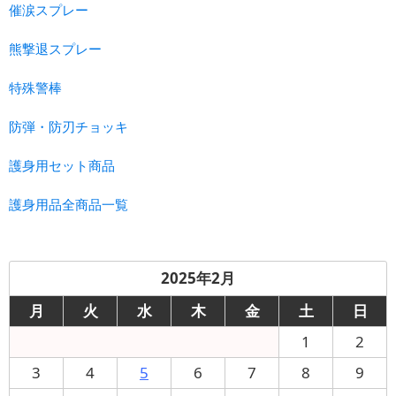
催涙スプレー
熊撃退スプレー
特殊警棒
防弾・防刃チョッキ
護身用セット商品
護身用品全商品一覧
2025年2月
月
火
水
木
金
土
日
1
2
3
4
5
6
7
8
9