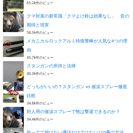
65.2k件のビュー
クマ対策の新常識「クマよけ鈴は効果なし」 音の
期待と現実
58.5k件のビュー
メカニカルロックアルミ特殊警棒が人気な4つの理
由
45.7k件のビュー
スタンガンの所持と法律
40.3k件のビュー
どっちがいいの？スタンガン vs 催涙スプレー徹底
比較
34.8k件のビュー
対人用の催涙スプレーで熊は撃退できるのか？
34.4k件のビュー
知ってて損はない通話だけではない110番の方法