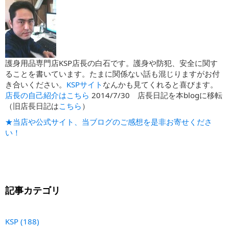
護身用品専門店KSP店長の白石です。護身や防犯、安全に関す
ることを書いています。たまに関係ない話も混じりますがお付
き合いください。
KSPサイト
なんかも見てくれると喜びます。
店長の自己紹介はこちら
2014/7/30 店長日記を本blogに移転
（旧店長日記は
こちら
）
★当店や公式サイト、当ブログのご感想を是非お寄せくださ
い！
記事カテゴリ
KSP
(188)