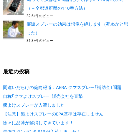
（＋全都道府県の110番方法）
32.6k件のビュー
催涙スプレーの効果は想像を絶します（死ぬかと思
った）
31.3k件のビュー
最近の投稿
間違いだらけの偏向報道：AERA クマスプレー｢補助金｣問題
自称｢クマよけスプレー｣販売会社を直撃
熊よけスプレーが入荷しました
【注意】熊よけスプレーのEPA基準は存在しません
徐々に品薄が解消してきています！
最強スタンガンS-315が入荷しました！