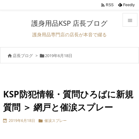

Feedly
RSS

護身用品KSP 店長ブログ

護身用品専門店の店長が本音で綴る
メニュ

店長ブログ
>
2019年6月18日


サイド

前へ

次へ
KSP防犯情報・質問ひろばに新規

質問 ＞ 網戸と催涙スプレー
検索
2019年6月18日
催涙スプレー

