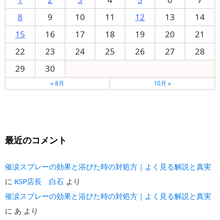
8
9
10
11
12
13
14
15
16
17
18
19
20
21
22
23
24
25
26
27
28
29
30
« 8月
10月 »
最近のコメント
催涙スプレーの効果と浴びた時の対処方｜よく見る解説と真実
に
KSP店長 白石
より
催涙スプレーの効果と浴びた時の対処方｜よく見る解説と真実
に
あ
より