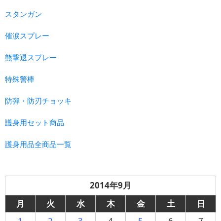
スタンガン
催涙スプレー
熊撃退スプレー
特殊警棒
防弾・防刃チョッキ
護身用セット商品
護身用品全商品一覧
2014年9月
月
火
水
木
金
土
日
1
2
3
4
5
6
7