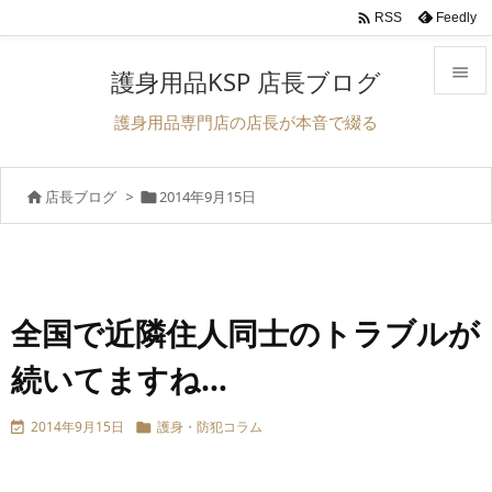

Feedly
RSS

護身用品KSP 店長ブログ

護身用品専門店の店長が本音で綴る
メニュ

店長ブログ
>
2014年9月15日


サイド

前へ

次へ
全国で近隣住人同士のトラブルが

続いてますね…
検索
2014年9月15日
護身・防犯コラム

