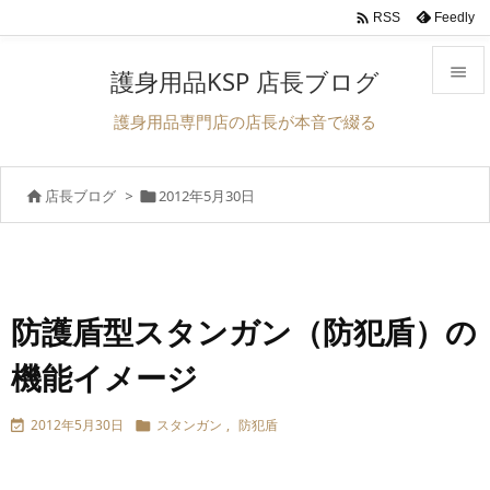

Feedly
RSS

護身用品KSP 店長ブログ

護身用品専門店の店長が本音で綴る
メニュ

店長ブログ
>
2012年5月30日


サイド

前へ

次へ
防護盾型スタンガン（防犯盾）の

機能イメージ
検索
2012年5月30日
スタンガン
,
防犯盾

