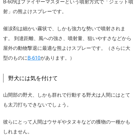
B-609はファイヤーマスターという噴射方式で「ジェット噴
射」の熊よけスプレーです。
催涙剤は細かい霧状で、しかも強力な勢いで噴射されま
す。 到達距離、風への強さ、噴射量、狙いやすさなどから
屋外の動物撃退に最適な熊よけスプレーです。（さらに大
型のものに
B-610
があります。）
野犬には気を付けて
山間部の野犬、しかも群れで行動する野犬は人間にはとて
も太刀打ちできないでしょう。
彼らにとって人間はウサギやタヌキなどの獲物の一種かも
しれません。