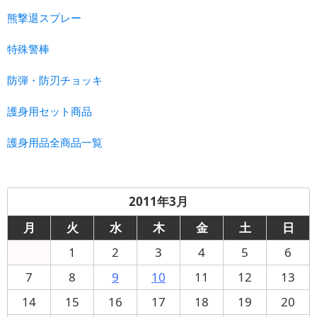
熊撃退スプレー
特殊警棒
防弾・防刃チョッキ
護身用セット商品
護身用品全商品一覧
2011年3月
月
火
水
木
金
土
日
1
2
3
4
5
6
7
8
9
10
11
12
13
14
15
16
17
18
19
20