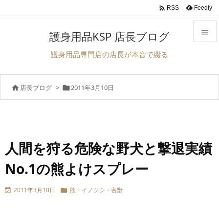

Feedly
RSS

護身用品KSP 店長ブログ

護身用品専門店の店長が本音で綴る
メニュ

店長ブログ
>
2011年3月10日


サイド

前へ

次へ
人間を狩る危険な野犬と撃退実績

No.1の熊よけスプレー
検索
2011年3月10日
熊・イノシシ・害獣

