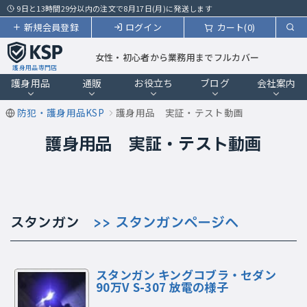
9日と13時間29分以内の注文で8月17日(月)に発送します
新規会員登録
ログイン
カート(0)
女性・初心者から業務用までフルカバー
護身用品専門店
護身用品
通販
お役立ち
ブログ
会社案内
防犯・護身用品KSP
護身用品 実証・テスト動画
護身用品 実証・テスト動画
スタンガン
>> スタンガンページへ
スタンガン キングコブラ・セダン
90万V S-307 放電の様子