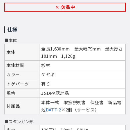
欠品中
仕様
■本体
全長1,630mm 最大幅79mm 最大厚さ
本体
101mm 1,120g
本体材質
杉材
カラー
ケヤキ
トゲパーツ
有り
規格
JSDPA認定品
本体一式 取扱説明書 保証書 新品電
付属品
池
BATT-2
×2個（サービス）
■スタンガン部
出力
130万V 3.8mA 50Hz