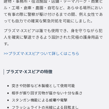
建物・事務所・宿泊施設・店舗・テーマパーク・商業ビ
ル・工場・倉庫・農園・自宅など、あらゆる場所におい
て有事の際に警察が駆け付けるまでの間、例え女性であ
っても自力での確実な緊急対処を可能にしました。
プラズマ-Xスピアは誰でも使用でき、身を守りながら犯
人を確実に撃退できるよう設計された究極の護身用品で
す。
>>プラズマ-Xスピアついて詳しくはこちら
プラズマ-Xスピアの特徴
突きや防御など木製槍として使用可能
相手が振り回す刃物が届かない十分な長さ
スタンガン機能による威嚇や電撃
フラッシュライトの光線による目眩まし