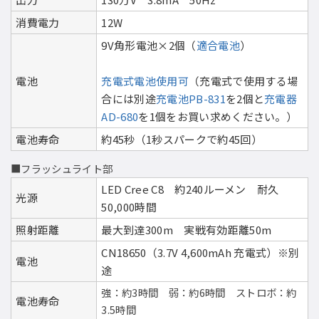
消費電力
12W
9V角形電池×2個（
適合電池
）
電池
充電式電池使用可
（充電式で使用する場
合には別途
充電池PB-831
を2個と
充電器
AD-680
を1個をお買い求めください。）
電池寿命
約45秒（1秒スパークで約45回）
■フラッシュライト部
LED Cree C8 約240ルーメン 耐久
光源
50,000時間
照射距離
最大到達300m 実戦有効距離50m
CN18650（3.7V 4,600mAh 充電式）※別
電池
途
強：約3時間 弱：約6時間 ストロボ：約
電池寿命
3.5時間