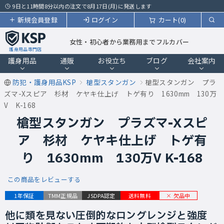
9日と11時間8分以内の注文で8月17日(月)に発送します
新規会員登録
ログイン
カート(0)
女性・初心者から業務用までフルカバー
護身用品専門店
護身用品
通販
お役立ち
ブログ
会社案内
防犯・護身用品KSP
槍型スタンガン
槍型スタンガン プラ
ズマ-Xスピア 杉材 ケヤキ仕上げ トゲ有り 1630mm 130万
V K-168
槍型スタンガン プラズマ-Xスピ
ア 杉材 ケヤキ仕上げ トゲ有
り 1630mm 130万V K-168
この商品をレビューする
欠品中
1年保証
TMM正規品
JSDPA認定
送料無料
他に類を見ない圧倒的なロングレンジと強度