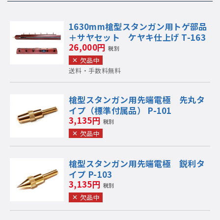
1630mm槍型スタンガン用トゲ部品
＋サヤセット ケヤキ仕上げ T-163
26,000円
税別
欠品中
送料・手数料無料
槍型スタンガン用先端電極 先丸タ
イプ（標準付属品） P-101
3,135円
税別
欠品中
槍型スタンガン用先端電極 鋭利タ
イプ P-103
3,135円
税別
欠品中