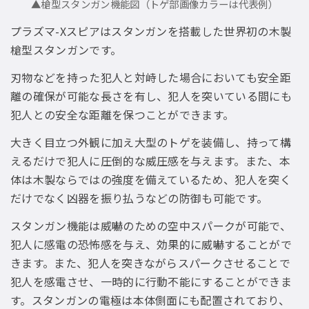
▲槍型スタンガン機能図（トゲ部画像カラーは代表例）
プラズマ-Xスピアはスタンガンを搭載した世界初の木製
槍型スタンガンです。
刃物などを持った犯人と対峙した場合においても安全距
離の確保が可能な長さを有し、犯人を突いている間にも
犯人との安全な距離を保つことができます。
大きく目立つ外観に加え大型のトゲを装備し、持って構
えるだけで犯人に圧倒的な威圧感を与えます。また、本
体は木製ならではの強度を備えているため、犯人を突く
だけでなく凶器を振り払うなどの防御も可能です。
スタンガン機能は威嚇のための空中スパークが可能で、
犯人に感電の恐怖感を与え、効果的に威嚇することがで
きます。また、犯人を突きながらスパークさせることで
犯人を感電させ、一時的に行動不能にすることができま
す。スタンガンの電極は本体側面にも配置されており、