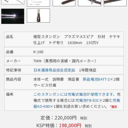
品名
槍型スタンガン プラズマ-Xスピア 杉材 ケヤキ
仕上げ トゲ有り 1630mm 130万V
品番
K-168
メーカー
TMM（業務用の実績・国内メーカー）
特記事項
日本護身用品協会認定品
1年間保証
商品内容
本体一式 説明書 保証書
新品電池BATT-2
×2個
サービス付属
備考
このスタンガンには充電式電池が使用できます。
充
電式で使用する場合には
充電池PB-831
×2個と
充電
器AD-680
×1個を別途お買い求めください。
*推奨
定価：220,000円
税別
KSP特価：
198,000円
税別