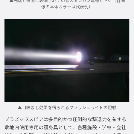
▲先端と側面に装備されているスタンガン電極とトゲ（各画
像の本体カラーは代表例）
▲目眩まし効果を得られるフラッシュライトの照射
プラズマ-Xスピアは多目的かつ圧倒的な撃退力を有する
敷地内使用専用の護身具として、各種施設・学校・会社