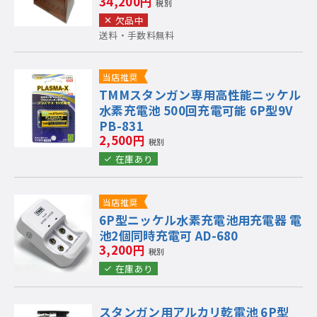
34,200円
税別
欠品中
送料・手数料無料
当店推奨
TMMスタンガン専用高性能ニッケル
水素充電池 500回充電可能 6P型9V
PB-831
2,500円
税別
在庫あり
当店推奨
6P型ニッケル水素充電池用充電器 電
池2個同時充電可 AD-680
3,200円
税別
在庫あり
スタンガン用アルカリ乾電池 6P型