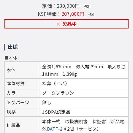
定価：230,000円
税別
KSP特価：
207,000円
税別
欠品中
仕様
■本体
全長1,630mm 最大幅79mm 最大厚さ
本体
101mm 1,390g
本体材質
桧葉（ヒバ）
カラー
ダークブラウン
トゲパーツ
無し
規格
JSDPA認定品
本体一式 取扱説明書 保証書 新品電
付属品
池
BATT-2
×2個（サービス）