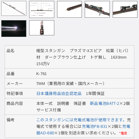
品名
槍型スタンガン プラズマ-Xスピア 桧葉（ヒバ）
材 ダークブラウン仕上げ トゲ無し 1630mm
150万V
品番
K-761
メーカー
TMM（業務用の実績・国内メーカー）
特記事項
日本護身用品協会認定品
1年間保証
商品内容
本体一式 説明書 保証書
新品電池BATT-2
×2個
サービス付属
備考
このスタンガンには充電式電池が使用できます。
充
電式で使用する場合には
充電池PB-831
×2個と
充電
器AD-680
×1個を別途お買い求めください。
*推奨