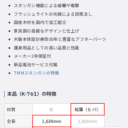
スタンガン機能による威嚇や電撃
フラッシュライトの光線による目眩まし
国産木材を国内で加工組立
家具調の高級なデザインと仕上げ
木製本体設計寿命30年と豊富なアフターパーツ
護身用品としての高い品質と性能
メーカー1年保証付
新品電池サービス付属
TMMスタンガンの特徴
本品（K-761）の特徴
材質
杉
桧葉（ヒバ）
全長
1,630mm
1,830mm