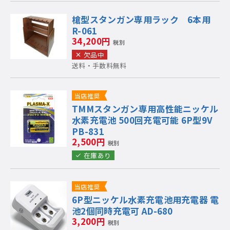
槍型スタンガン専用ラック 6本用
R-061
34,200円
税別
欠品中
送料・手数料無料
当店推奨
TMMスタンガン専用高性能ニッケル
水素充電池 500回充電可能 6P型9V
PB-831
2,500円
税別
在庫あり
当店推奨
6P型ニッケル水素充電池用充電器 電
池2個同時充電可 AD-680
3,200円
税別