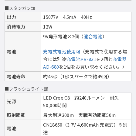
■スタンガン部
出力
150万V 4.5mA 40Hz
消費電力
12W
9V角形電池×2個（
適合電池
）
電池
充電式電池使用可
（充電式で使用する場
合には別途
充電池PB-831
を2個と
充電器
AD-680
を1個をお買い求めください。）
電池寿命
約45秒（1秒スパークで約45回）
■フラッシュライト部
LED Cree C8 約240ルーメン 耐久
光源
50,000時間
照射距離
最大到達300m 実戦有効距離50m
CN18650（3.7V 4,600mAh 充電式）※別
電池
途