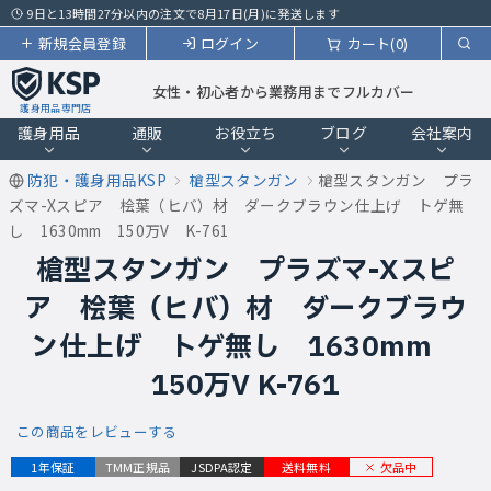
9日と13時間27分以内の注文で8月17日(月)に発送します
新規会員登録
ログイン
カート(0)
女性・初心者から業務用までフルカバー
護身用品専門店
護身用品
通販
お役立ち
ブログ
会社案内
防犯・護身用品KSP
槍型スタンガン
槍型スタンガン プラ
ズマ-Xスピア 桧葉（ヒバ）材 ダークブラウン仕上げ トゲ無
し 1630mm 150万V K-761
槍型スタンガン プラズマ-Xスピ
ア 桧葉（ヒバ）材 ダークブラウ
ン仕上げ トゲ無し 1630mm
150万V K-761
この商品をレビューする
欠品中
1年保証
TMM正規品
JSDPA認定
送料無料