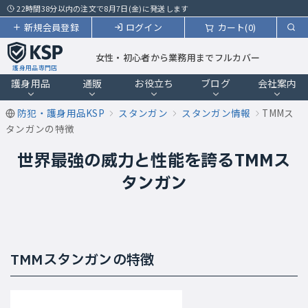
22時間38分以内の注文で8月7日(金)に発送します
新規会員登録
ログイン
カート(0)
女性・初心者から業務用までフルカバー
護身用品専門店
護身用品
通販
お役立ち
ブログ
会社案内
防犯・護身用品KSP
スタンガン
スタンガン情報
TMMス
タンガンの特徴
世界最強の威力と性能を誇るTMMス
タンガン
TMMスタンガンの特徴