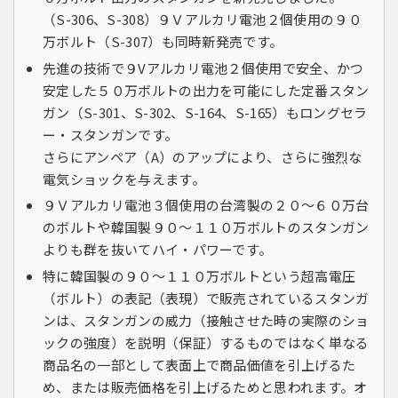
（S-306、S-308）９Ｖアルカリ電池２個使用の９０
万ボルト（S-307）も同時新発売です。
先進の技術で９Vアルカリ電池２個使用で安全、かつ
安定した５０万ボルトの出力を可能にした定番スタン
ガン（S-301、S-302、S-164、S-165）もロングセラ
ー・スタンガンです。
さらにアンペア（A）のアップにより、さらに強烈な
電気ショックを与えます。
９Ｖアルカリ電池３個使用の台湾製の２０〜６０万台
のボルトや韓国製９０〜１１０万ボルトのスタンガン
よりも群を抜いてハイ・パワーです。
特に韓国製の９０〜１１０万ボルトという超高電圧
（ボルト）の表記（表現）で販売されているスタンガ
ンは、スタンガンの威力（接触させた時の実際のショ
ックの強度）を説明（保証）するものではなく単なる
商品名の一部として表面上で商品価値を引上げるた
め、または販売価格を引上げるためと思われます。オ