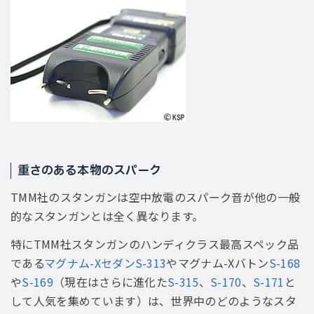
重さのある本物のスパーク
TMM社のスタンガンは空中放電のスパーク音が他の一般
的なスタンガンとは全く異なります。
特にTMM社スタンガンのハンディクラス最高スペック品
である
マグナム-XセダンS-313
やマグナム-Xバトン
S-168
や
S-169
（現在はさらに進化た
S-315
、
S-170
、
S-171
と
して人気を集めています）は、世界中のどのようなスタ