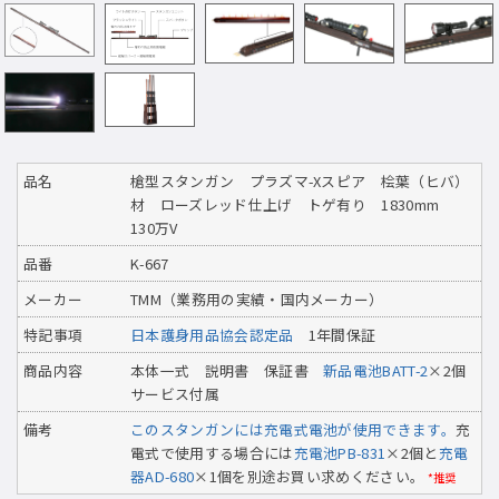
品名
槍型スタンガン プラズマ-Xスピア 桧葉（ヒバ）
材 ローズレッド仕上げ トゲ有り 1830mm
130万V
品番
K-667
メーカー
TMM（業務用の実績・国内メーカー）
特記事項
日本護身用品協会認定品
1年間保証
商品内容
本体一式 説明書 保証書
新品電池BATT-2
×2個
サービス付属
備考
このスタンガンには充電式電池が使用できます。
充
電式で使用する場合には
充電池PB-831
×2個と
充電
器AD-680
×1個を別途お買い求めください。
*推奨