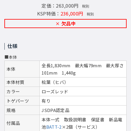
定価：263,000円
税別
KSP特価：
236,000円
税別
欠品中
仕様
■本体
全長1,830mm 最大幅79mm 最大厚さ
本体
101mm 1,440g
本体材質
桧葉（ヒバ）
カラー
ローズレッド
トゲパーツ
有り
規格
JSDPA認定品
本体一式 取扱説明書 保証書 新品電
付属品
池
BATT-2
×2個（サービス）