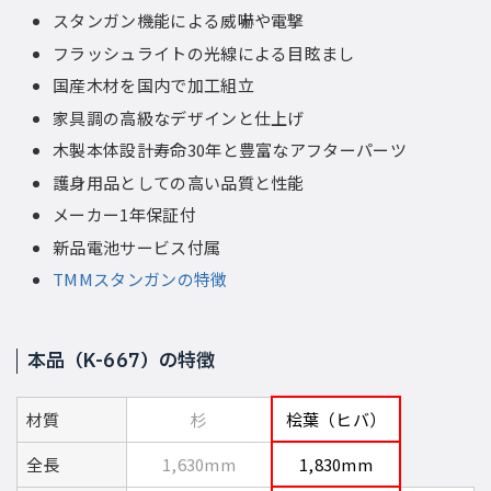
スタンガン機能による威嚇や電撃
フラッシュライトの光線による目眩まし
国産木材を国内で加工組立
家具調の高級なデザインと仕上げ
木製本体設計寿命30年と豊富なアフターパーツ
護身用品としての高い品質と性能
メーカー1年保証付
新品電池サービス付属
TMMスタンガンの特徴
本品（K-667）の特徴
材質
杉
桧葉（ヒバ）
全長
1,630mm
1,830mm