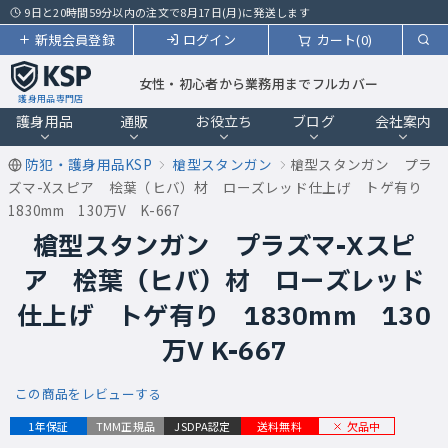
9日と20時間59分以内の注文で8月17日(月)に発送します
新規会員登録
ログイン
カート(0)
女性・初心者から業務用までフルカバー
護身用品専門店
護身用品
通販
お役立ち
ブログ
会社案内
防犯・護身用品KSP
槍型スタンガン
槍型スタンガン プラ
ズマ-Xスピア 桧葉（ヒバ）材 ローズレッド仕上げ トゲ有り
1830mm 130万V K-667
槍型スタンガン プラズマ-Xスピ
ア 桧葉（ヒバ）材 ローズレッド
仕上げ トゲ有り 1830mm 130
万V K-667
この商品をレビューする
欠品中
1年保証
TMM正規品
JSDPA認定
送料無料