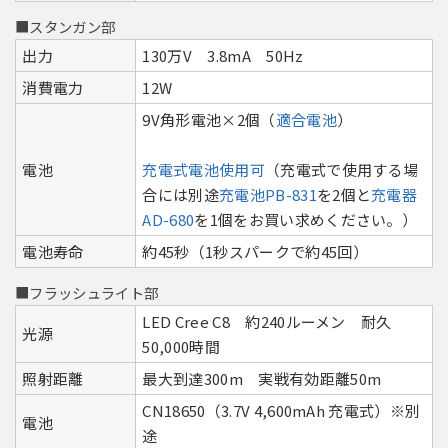
■スタンガン部
出力
130万V 3.8mA 50Hz
消費電力
12W
9V角形電池×2個（
適合電池
）
電池
充電式電池使用可
（充電式で使用する場
合には別途
充電池PB-831
を2個と
充電器
AD-680
を1個をお買い求めください。）
電池寿命
約45秒（1秒スパークで約45回）
■フラッシュライト部
LED Cree C8 約240ルーメン 耐久
光源
50,000時間
照射距離
最大到達300m 実戦有効距離50m
CN18650（3.7V 4,600mAh 充電式）※別
電池
途