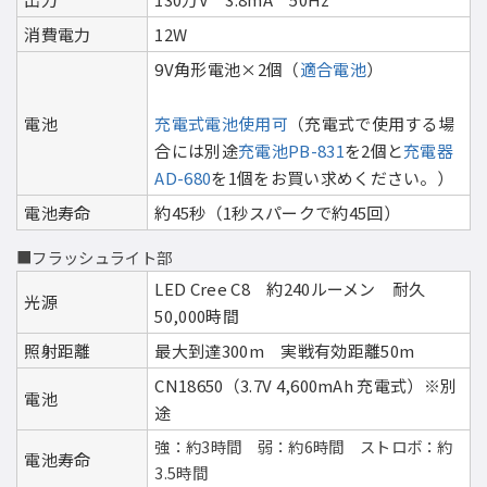
消費電力
12W
9V角形電池×2個（
適合電池
）
電池
充電式電池使用可
（充電式で使用する場
合には別途
充電池PB-831
を2個と
充電器
AD-680
を1個をお買い求めください。）
電池寿命
約45秒（1秒スパークで約45回）
■フラッシュライト部
LED Cree C8 約240ルーメン 耐久
光源
50,000時間
照射距離
最大到達300m 実戦有効距離50m
CN18650（3.7V 4,600mAh 充電式）※別
電池
途
強：約3時間 弱：約6時間 ストロボ：約
電池寿命
3.5時間