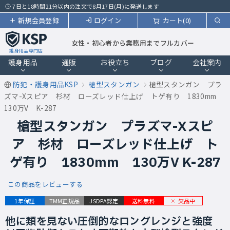
7日と18時間21分以内の注文で8月17日(月)に発送します
新規会員登録
ログイン
カート(0)
女性・初心者から業務用までフルカバー
護身用品専門店
護身用品
通販
お役立ち
ブログ
会社案内
防犯・護身用品KSP
槍型スタンガン
槍型スタンガン プラ
ズマ-Xスピア 杉材 ローズレッド仕上げ トゲ有り 1830mm
130万V K-287
槍型スタンガン プラズマ-Xスピ
ア 杉材 ローズレッド仕上げ ト
ゲ有り 1830mm 130万V K-287
この商品をレビューする
欠品中
1年保証
TMM正規品
JSDPA認定
送料無料
他に類を見ない圧倒的なロングレンジと強度