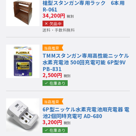
槍型スタンガン専用ラック 6本用
R-061
34,200円
税別
欠品中
送料・手数料無料
当店推奨
TMMスタンガン専用高性能ニッケル
水素充電池 500回充電可能 6P型9V
PB-831
2,500円
税別
在庫あり
当店推奨
6P型ニッケル水素充電池用充電器 電
池2個同時充電可 AD-680
3,200円
税別
在庫あり