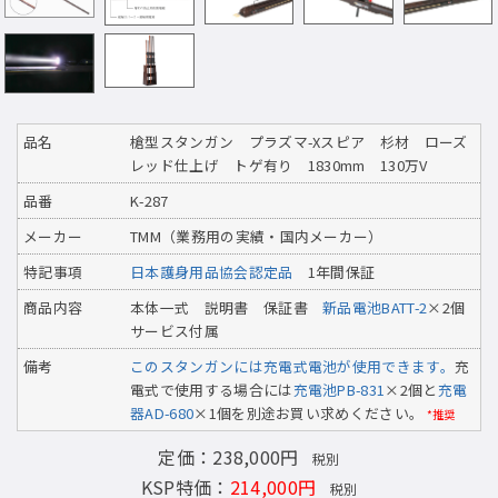
品名
槍型スタンガン プラズマ-Xスピア 杉材 ローズ
レッド仕上げ トゲ有り 1830mm 130万V
品番
K-287
メーカー
TMM（業務用の実績・国内メーカー）
特記事項
日本護身用品協会認定品
1年間保証
商品内容
本体一式 説明書 保証書
新品電池BATT-2
×2個
サービス付属
備考
このスタンガンには充電式電池が使用できます。
充
電式で使用する場合には
充電池PB-831
×2個と
充電
器AD-680
×1個を別途お買い求めください。
*推奨
定価：238,000円
税別
KSP特価：
214,000円
税別