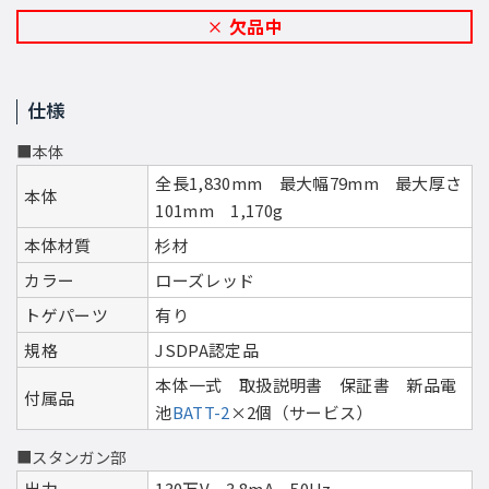
欠品中
仕様
■本体
全長1,830mm 最大幅79mm 最大厚さ
本体
101mm 1,170g
本体材質
杉材
カラー
ローズレッド
トゲパーツ
有り
規格
JSDPA認定品
本体一式 取扱説明書 保証書 新品電
付属品
池
BATT-2
×2個（サービス）
■スタンガン部
出力
130万V 3.8mA 50Hz