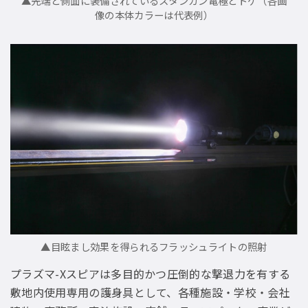
▲先端と側面に装備されているスタンガン電極とトゲ（各画
像の本体カラーは代表例）
▲目眩まし効果を得られるフラッシュライトの照射
プラズマ-Xスピアは多目的かつ圧倒的な撃退力を有する
敷地内使用専用の護身具として、各種施設・学校・会社