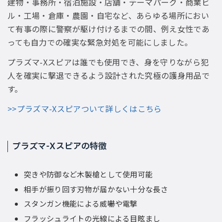
建物・事務所・宿泊施設・店舗・テーマパーク・商業ビ
ル・工場・倉庫・農園・自宅など、あらゆる場所におい
て有事の際に警察が駆け付けるまでの間、例え女性であ
っても自力での確実な緊急対処を可能にしました。
プラズマ-Xスピアは誰でも使用でき、身を守りながら犯
人を確実に撃退できるよう設計された究極の護身用品で
す。
>>プラズマ-Xスピアついて詳しくはこちら
プラズマ-Xスピアの特徴
突きや防御など木製槍として使用可能
相手が振り回す刃物が届かない十分な長さ
スタンガン機能による威嚇や電撃
フラッシュライトの光線による目眩まし