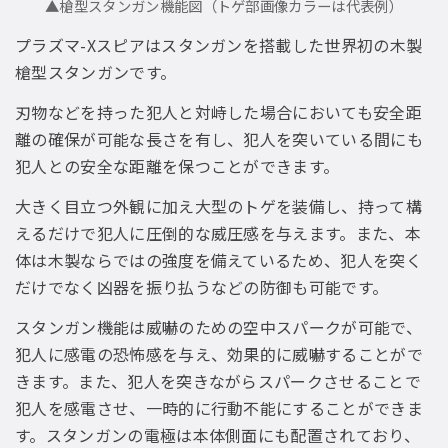
▲槍型スタンガン機能図（トゲ部画像カラーは代表例）
プラズマ-Xスピアはスタンガンを搭載した世界初の木製
槍型スタンガンです。
刃物などを持った犯人と対峙した場合においても安全距
離の確保が可能な長さを有し、犯人を突いている間にも
犯人との安全な距離を保つことができます。
大きく目立つ外観に加え大型のトゲを装備し、持って構
えるだけで犯人に圧倒的な威圧感を与えます。また、本
体は木製ならではの強度を備えているため、犯人を突く
だけでなく凶器を振り払うなどの防御も可能です。
スタンガン機能は威嚇のための空中スパークが可能で、
犯人に感電の恐怖感を与え、効果的に威嚇することがで
きます。また、犯人を突きながらスパークさせることで
犯人を感電させ、一時的に行動不能にすることができま
す。スタンガンの電極は本体側面にも配置されており、