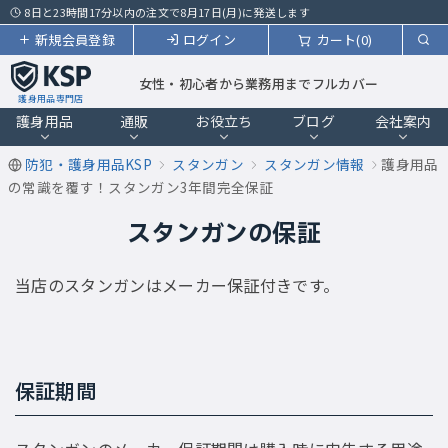
8日と23時間17分以内の注文で8月17日(月)に発送します
新規会員登録
ログイン
カート(0)
女性・初心者から業務用までフルカバー
護身用品専門店
護身用品
通販
お役立ち
ブログ
会社案内
防犯・護身用品KSP
スタンガン
スタンガン情報
護身用品
の常識を覆す！スタンガン3年間完全保証
スタンガンの保証
当店のスタンガンはメーカー保証付きです。
保証期間