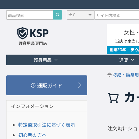
女性
当店は本当
護身用品専門店
護身用品
通販
防犯・護身用
通販ガイド
カ
インフォメーション
特定商取引法に基づく表示
注文時にショ
初心者の方へ