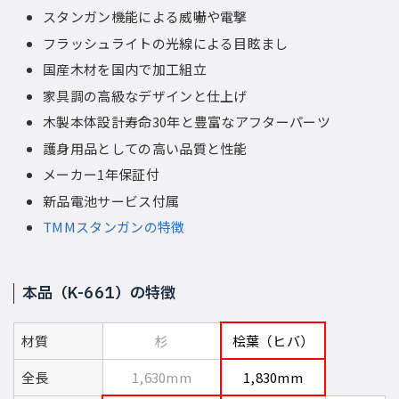
スタンガン機能による威嚇や電撃
フラッシュライトの光線による目眩まし
国産木材を国内で加工組立
家具調の高級なデザインと仕上げ
木製本体設計寿命30年と豊富なアフターパーツ
護身用品としての高い品質と性能
メーカー1年保証付
新品電池サービス付属
TMMスタンガンの特徴
本品（K-661）の特徴
材質
杉
桧葉（ヒバ）
全長
1,630mm
1,830mm