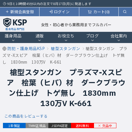
9日と10時間45分以内の注文で8月17日(月)に発送します
新規会員登録
ログイン
カート(0)
女性・初心者から業務用までフルカバー
護身用品専門店
護身用品
通販
お役立ち
ブログ
会社案内
防犯・護身用品KSP
槍型スタンガン
槍型スタンガン プラ
ズマ-Xスピア 桧葉（ヒバ）材 ダークブラウン仕上げ トゲ無
し 1830mm 130万V K-661
槍型スタンガン プラズマ-Xスピ
ア 桧葉（ヒバ）材 ダークブラウ
ン仕上げ トゲ無し 1830mm
130万V K-661
この商品をレビューする
欠品中
1年保証
TMM正規品
JSDPA認定
送料無料