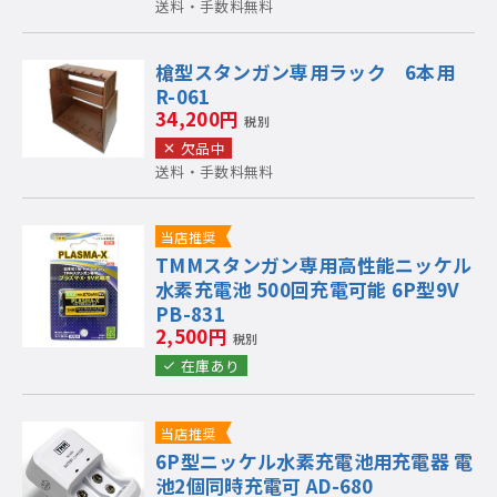
送料・手数料無料
槍型スタンガン専用ラック 6本用
R-061
34,200円
税別
欠品中
送料・手数料無料
当店推奨
TMMスタンガン専用高性能ニッケル
水素充電池 500回充電可能 6P型9V
PB-831
2,500円
税別
在庫あり
当店推奨
6P型ニッケル水素充電池用充電器 電
池2個同時充電可 AD-680