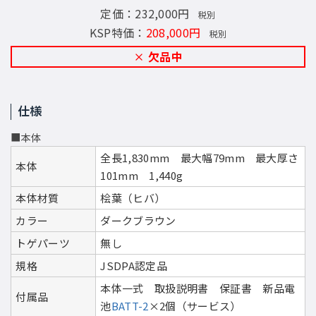
定価：232,000円
税別
KSP特価：
208,000円
税別
欠品中
仕様
■本体
全長1,830mm 最大幅79mm 最大厚さ
本体
101mm 1,440g
本体材質
桧葉（ヒバ）
カラー
ダークブラウン
トゲパーツ
無し
規格
JSDPA認定品
本体一式 取扱説明書 保証書 新品電
付属品
池
BATT-2
×2個（サービス）