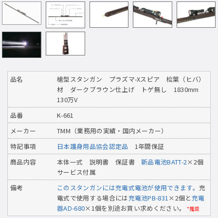
品名
槍型スタンガン プラズマ-Xスピア 桧葉（ヒバ）
材 ダークブラウン仕上げ トゲ無し 1830mm
130万V
品番
K-661
メーカー
TMM（業務用の実績・国内メーカー）
特記事項
日本護身用品協会認定品
1年間保証
商品内容
本体一式 説明書 保証書
新品電池BATT-2
×2個
サービス付属
備考
このスタンガンには充電式電池が使用できます。
充
電式で使用する場合には
充電池PB-831
×2個と
充電
器AD-680
×1個を別途お買い求めください。
*推奨