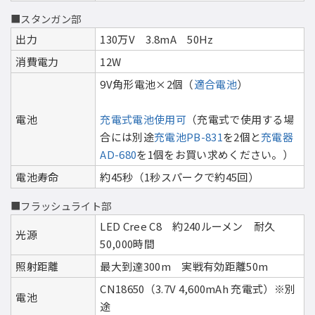
■スタンガン部
出力
130万V 3.8mA 50Hz
消費電力
12W
9V角形電池×2個（
適合電池
）
電池
充電式電池使用可
（充電式で使用する場
合には別途
充電池PB-831
を2個と
充電器
AD-680
を1個をお買い求めください。）
電池寿命
約45秒（1秒スパークで約45回）
■フラッシュライト部
LED Cree C8 約240ルーメン 耐久
光源
50,000時間
照射距離
最大到達300m 実戦有効距離50m
CN18650（3.7V 4,600mAh 充電式）※別
電池
途