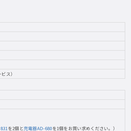
ービス）
831
を2個と
充電器AD-680
を1個をお買い求めください。）