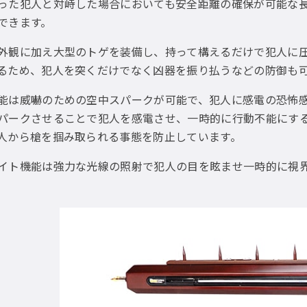
った犯人と対峙した場合においても安全距離の確保が可能な
できます。
外観に加え大型のトゲを装備し、持って構えるだけで犯人に
るため、犯人を突くだけでなく凶器を振り払うなどの防御も
能は威嚇のための空中スパークが可能で、犯人に感電の恐怖
パークさせることで犯人を感電させ、一時的に行動不能にす
人から槍を掴み取られる事態を防止しています。
イト機能は強力な光線の照射で犯人の目を眩ませ一時的に視