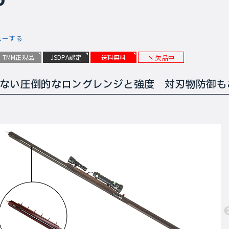
ューする
TMM正規品
JSDPA認定
送料無料
欠品中
ない圧倒的なロングレンジと強度 対刃物防御も