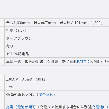
全長1,630mm 最大幅79mm 最大厚さ101mm 1,390g
桧葉（ヒバ）
ダークブラウン
有り
JSDPA認定品
本体一式 取扱説明書 保証書 新品電池
BATT-2
×2個（サ
130万V 3.8mA 50Hz
12W
9V角形電池×2個（
適合電池
）
充電式電池使用可
（充電式で使用する場合には別途
充電池PB-