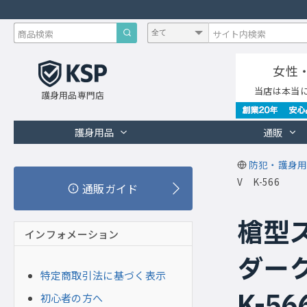
女性
当店は本当
護身用品専門店
護身用品
通販
防犯・護身用
V K-566
通販ガイド
槍型
インフォメーション
ダーク
特定商取引法に基づく表示
K-56
初心者の方へ