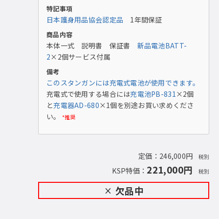
特記事項
日本護身用品協会認定品
1年間保証
商品内容
本体一式 説明書 保証書
新品電池BATT-
機能図（トゲ部画像カラーは代表例）
2
×2個サービス付属
備考
このスタンガンには充電式電池が使用できます。
充電式で使用する場合には
充電池PB-831
×2個
と
充電器AD-680
×1個を別途お買い求めくださ
い。
*推奨
定価：246,000円
税別
221,000円
KSP特価：
税別
欠品中