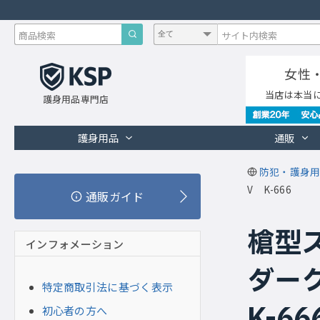
女性
当店は本当
護身用品専門店
護身用品
通販
防犯・護身用
V K-666
通販ガイド
槍型
インフォメーション
ダーク
特定商取引法に基づく表示
K-66
初心者の方へ