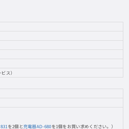
ービス）
831
を2個と
充電器AD-680
を1個をお買い求めください。）