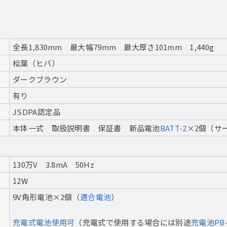
全長1,830mm 最大幅79mm 最大厚さ101mm 1,440g
桧葉（ヒバ）
ダークブラウン
有り
JSDPA認定品
本体一式 取扱説明書 保証書 新品電池
BATT-2
×2個（サ
130万V 3.8mA 50Hz
12W
9V角形電池×2個（
適合電池
）
充電式電池使用可
（充電式で使用する場合には別途
充電池PB-