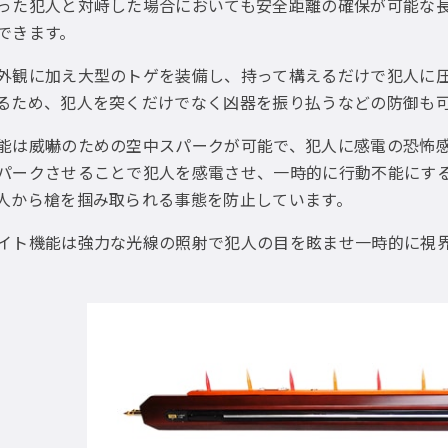
った犯人と対峙した場合においても安全距離の確保が可能な
できます。
外観に加え大型のトゲを装備し、持って構えるだけで犯人に
るため、犯人を突くだけでなく凶器を振り払うなどの防御も
能は威嚇のための空中スパークが可能で、犯人に感電の恐怖
パークさせることで犯人を感電させ、一時的に行動不能にす
人から槍を掴み取られる事態を防止しています。
イト機能は強力な光線の照射で犯人の目を眩ませ一時的に視