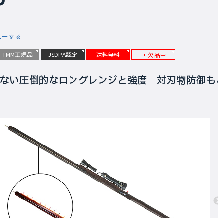
ューする
TMM正規品
JSDPA認定
送料無料
欠品中
ない圧倒的なロングレンジと強度 対刃物防御も