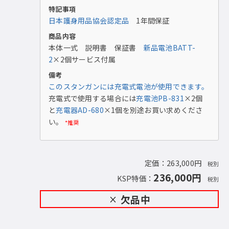
特記事項
日本護身用品協会認定品
1年間保証
商品内容
本体一式 説明書 保証書
新品電池BATT-
機能図（トゲ部画像カラーは代表例）
2
×2個サービス付属
備考
このスタンガンには充電式電池が使用できます。
充電式で使用する場合には
充電池PB-831
×2個
と
充電器AD-680
×1個を別途お買い求めくださ
い。
*推奨
定価：263,000円
税別
236,000円
KSP特価：
税別
欠品中