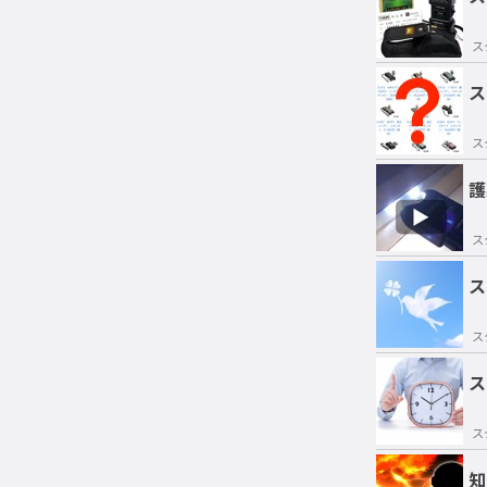
ス
ス
ス
護
ス
ス
ス
ス
ス
知