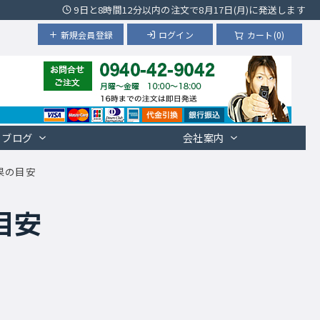
9日と8時間12分以内の注文で8月17日(月)に発送します
新規会員登録
ログイン
カート(0)
ブログ
会社案内
果の目安
目安