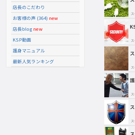
店長のこだわり
ス
お客様の声 (364)
new
K
店長blog
new
KSP動画
ス
護身マニュアル
ス
最新人気ランキング
ス
護
ス
ス
ス
ス