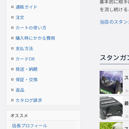
基本的に相手
通販ガイド
を流し続ける
注文
当店のスタン
カートの使い方
購入時にかかる費用
支払方法
スタンガ
カードOK
発送・納期
ス
保証・交換
返品
ス
カタログ請求
最
オススメ
ス
店長プロフィール
ス