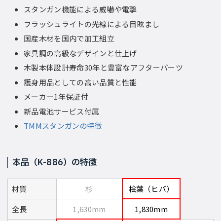
スタンガン機能による威嚇や電撃
フラッシュライトの光線による目眩まし
国産木材を国内で加工組立
家具調の高級なデザインと仕上げ
木製本体設計寿命30年と豊富なアフターパーツ
護身用品としての高い品質と性能
メーカー1年保証付
新品電池サービス付属
TMMスタンガンの特徴
本品（K-886）の特徴
材質
杉
桧葉（ヒバ）
全長
1,630mm
1,830mm