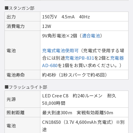
■スタンガン部
出力
150万V 4.5mA 40Hz
消費電力
12W
9V角形電池×2個（
適合電池
）
電池
充電式電池使用可
（充電式で使用する場
合には別途
充電池PB-831
を2個と
充電器
AD-680
を1個をお買い求めください。）
電池寿命
約45秒（1秒スパークで約45回）
■フラッシュライト部
LED Cree C8 約240ルーメン 耐久
光源
50,000時間
照射距離
最大到達300m 実戦有効距離50m
CN18650（3.7V 4,600mAh 充電式）※別
電池
途