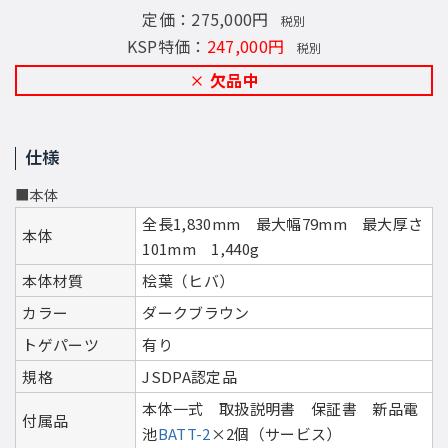
定価：275,000円
税別
KSP特価：
247,000円
税別
欠品中
仕様
■本体
全長1,830mm 最大幅79mm 最大厚さ
本体
101mm 1,440g
本体材質
桧葉（ヒバ）
カラー
ダークブラウン
トゲパーツ
有り
規格
JSDPA認定品
本体一式 取扱説明書 保証書 新品電
付属品
池
BATT-2
×2個（サービス）