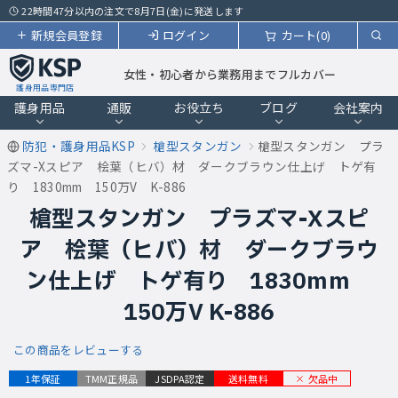
22時間47分以内の注文で8月7日(金)に発送します
新規会員登録
ログイン
カート(0)
女性・初心者から業務用までフルカバー
護身用品専門店
護身用品
通販
お役立ち
ブログ
会社案内
防犯・護身用品KSP
槍型スタンガン
槍型スタンガン プラ
ズマ-Xスピア 桧葉（ヒバ）材 ダークブラウン仕上げ トゲ有
り 1830mm 150万V K-886
槍型スタンガン プラズマ-Xスピ
ア 桧葉（ヒバ）材 ダークブラウ
ン仕上げ トゲ有り 1830mm
150万V K-886
この商品をレビューする
欠品中
1年保証
TMM正規品
JSDPA認定
送料無料