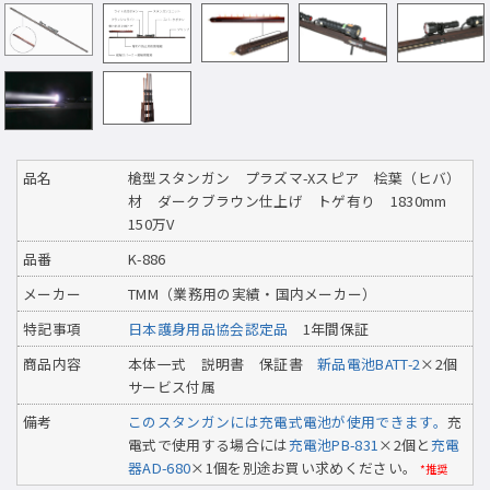
品名
槍型スタンガン プラズマ-Xスピア 桧葉（ヒバ）
材 ダークブラウン仕上げ トゲ有り 1830mm
150万V
品番
K-886
メーカー
TMM（業務用の実績・国内メーカー）
特記事項
日本護身用品協会認定品
1年間保証
商品内容
本体一式 説明書 保証書
新品電池BATT-2
×2個
サービス付属
備考
このスタンガンには充電式電池が使用できます。
充
電式で使用する場合には
充電池PB-831
×2個と
充電
器AD-680
×1個を別途お買い求めください。
*推奨