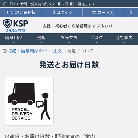
6日と10時間57分以内の注文で8月17日(月)に発送します
新規会員登録
ログイン
カート(0)
女性・初心者から業務用までフルカバー
護身用品専門店
護身用品
通販
お役立ち
ブログ
会社案内
防犯・護身用品KSP
注文
発送について
発送とお届け日数
出荷日・お届け日数・配送業者のご案内