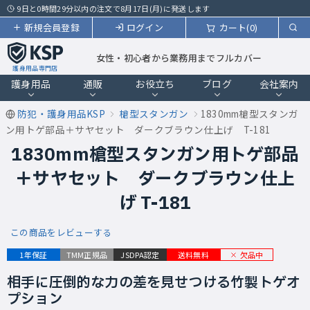
9日と0時間29分以内の注文で8月17日(月)に発送します
新規会員登録
ログイン
カート(0)
女性・初心者から業務用までフルカバー
護身用品専門店
護身用品
通販
お役立ち
ブログ
会社案内
防犯・護身用品KSP
槍型スタンガン
1830mm槍型スタンガ
ン用トゲ部品＋サヤセット ダークブラウン仕上げ T-181
1830mm槍型スタンガン用トゲ部品
＋サヤセット ダークブラウン仕上
げ T-181
この商品をレビューする
欠品中
1年保証
TMM正規品
JSDPA認定
送料無料
相手に圧倒的な力の差を見せつける竹製トゲオ
プション