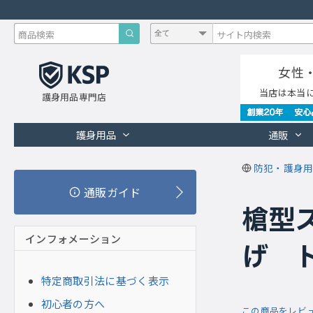
女性
当店は本当
護身用品専門店
護身用品
通販
防犯・護身用
通販ガイド
槍型
インフォメーション
げ ト
特定商取引法に基づく表示
初心者の方へ
この商品をレビ