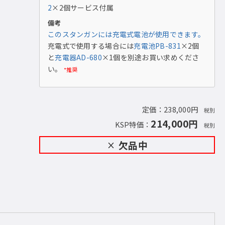
2
×2個サービス付属
機能図（トゲ部画像カラーは代表例）
備考
このスタンガンには充電式電池が使用できます。
充電式で使用する場合には
充電池PB-831
×2個
と
充電器AD-680
×1個を別途お買い求めくださ
い。
*推奨
定価：238,000円
税別
214,000円
KSP特価：
税別
欠品中