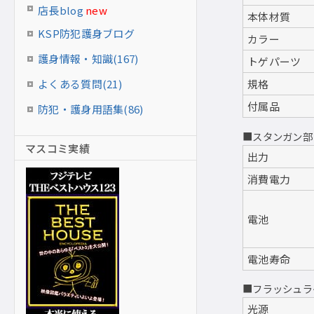
店長blog
new
本体材質
KSP防犯護身ブログ
カラー
護身情報・知識(167)
トゲパーツ
よくある質問(21)
規格
付属品
防犯・護身用語集(86)
■スタンガン部
マスコミ実績
出力
消費電力
電池
電池寿命
■フラッシュラ
光源