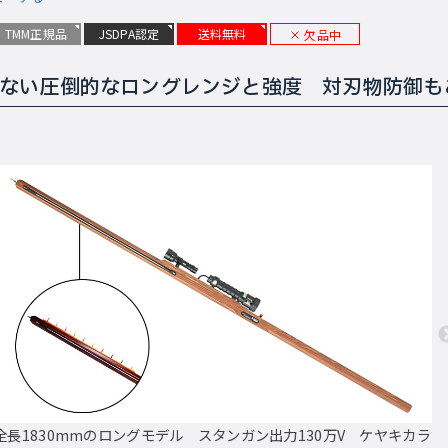
TMM正規品
JSDPA認定
送料無料
欠品中
ない圧倒的なロングレンジと強度 対刃物防御も
全長1830mmのロングモデル スタンガン出力130万V ケヤキカラ