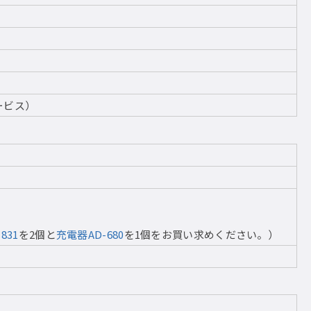
ービス）
831
を2個と
充電器AD-680
を1個をお買い求めください。）