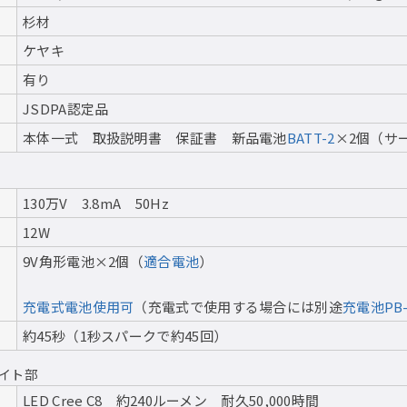
杉材
ケヤキ
有り
JSDPA認定品
本体一式 取扱説明書 保証書 新品電池
BATT-2
×2個（サ
130万V 3.8mA 50Hz
12W
9V角形電池×2個（
適合電池
）
充電式電池使用可
（充電式で使用する場合には別途
充電池PB-
約45秒（1秒スパークで約45回）
イト部
LED Cree C8 約240ルーメン 耐久50,000時間