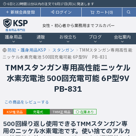
6日と22時間11分以内の注文で8月17日(月)に発送します
新規会員登録
ログイン
カート(0)
女性・初心者から業務用までフルカバー
護身用品専門店
護身用品
通販
お役立ち
ブログ
会社案内
防犯・護身用品KSP
スタンガン
TMMスタンガン専用高性能
ニッケル水素充電池 500回充電可能 6P型9V PB-831
TMMスタンガン専用高性能ニッケル
水素充電池 500回充電可能 6P型9V
PB-831
この商品をレビューする
在庫あり
KSP推奨品
充電式
TMM正規品
500回繰り返し使用できるTMMスタンガン専
用のニッケル水素電池です。使い捨てのアルカ