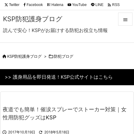

Twitter
Facebook
Hatena
YouTube
LINE
RSS
B!
Feedly
KSP防犯護身ブログ

読んで安心！KSPがお届けする防犯お役立ち情報

メニュ

サイド

KSP防犯護身ブログ
>

防犯ブログ

前へ
>> 護身用品を即日発送！KSP公式サイトはこちら

次へ

検索
夜道でも簡単！催涙スプレーでストーカー対策｜女
性用防犯グッズはKSP

2017年10月19日

2018年5月18日