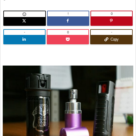
!
0

-
0
-
Copy