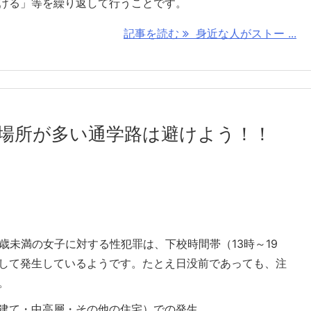
ける」等を繰り返して行うことです。
記事を読む
身近な人がストー ...
場所が多い通学路は避けよう！！
3歳未満の女子に対する性犯罪は、下校時間帯（13時～19
中して発生しているようです。たとえ日没前であっても、注
。
て・中高層・その他の住宅）での発生 ...