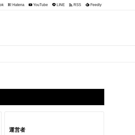

ok
Hatena
YouTube
LINE
Feedly
RSS
B!
運営者