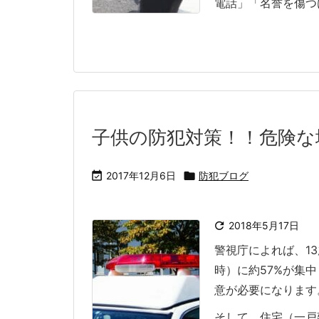
電話」「名誉を傷つ
子供の防犯対策！！危険な

2017年12月6日

防犯ブログ

2018年5月17日
警視庁によれば、1
時）に約57%が集
意が必要になります
そして、住宅（一戸建