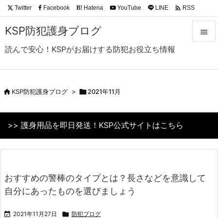

Twitter
Facebook
Hatena
YouTube
LINE
RSS
B!
Feedly
KSP防犯護身ブログ

読んで安心！KSPがお届けする防犯お役立ち情報

メニュ

サイド

KSP防犯護身ブログ
>

2021年11月

前へ
>> 護身用品を即日発送！KSP公式サイトはこちら

次へ

検索
おすすめの警棒のタイプとは？長さなどを意識して
自分にあったものを選びましょう

2021年11月27日

防犯ブログ