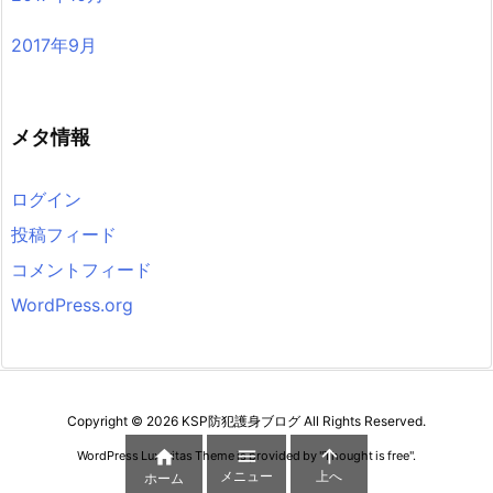
2017年9月
メタ情報
ログイン
投稿フィード
コメントフィード
WordPress.org
Copyright ©
2026
KSP防犯護身ブログ
All Rights Reserved.



WordPress Luxeritas Theme is provided by "
Thought is free
".
メニュー
上へ
ホーム