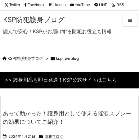

Twitter
Facebook
Hatena
YouTube
LINE
RSS
B!
Feedly
KSP防犯護身ブログ

読んで安心！KSPがお届けする防犯お役立ち情報

メニュ

サイド

KSP防犯護身ブログ
>

ksp_weblog

前へ
>> 護身用品を即日発送！KSP公式サイトはこちら

次へ

検索
あって助かった！護身用として使える催涙スプレー
の効果についてご紹介！

2024年4月21日

防犯ブログ