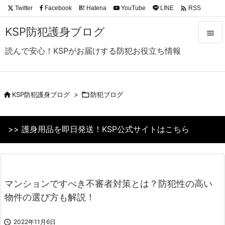

Twitter
Facebook
Hatena
YouTube
LINE
RSS
B!
Feedly
KSP防犯護身ブログ

読んで安心！KSPがお届けする防犯お役立ち情報

メニュ

サイド

KSP防犯護身ブログ
>

防犯ブログ

前へ
>> 護身用品を即日発送！KSP公式サイトはこちら

次へ

検索
マンションですべき不審者対策とは？防犯性の高い
物件の選び方も解説！

2022年11月6日