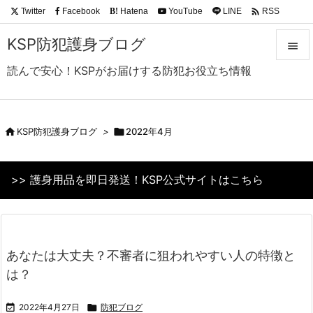

Twitter
Facebook
Hatena
YouTube
LINE
RSS
B!
Feedly
KSP防犯護身ブログ

読んで安心！KSPがお届けする防犯お役立ち情報

メニュ

サイド

KSP防犯護身ブログ
>

2022年4月

前へ
>> 護身用品を即日発送！KSP公式サイトはこちら

次へ

検索
あなたは大丈夫？不審者に狙われやすい人の特徴と
は？

2022年4月27日

防犯ブログ