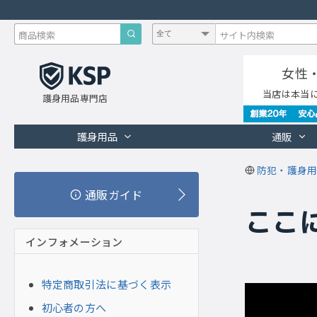
女性
当店は本当
護身用品専門店
護身用品
通販
防犯・護身用
通販ガイド
ここ
インフォメーション
特定商取引法に基づく表示
初心者の方へ