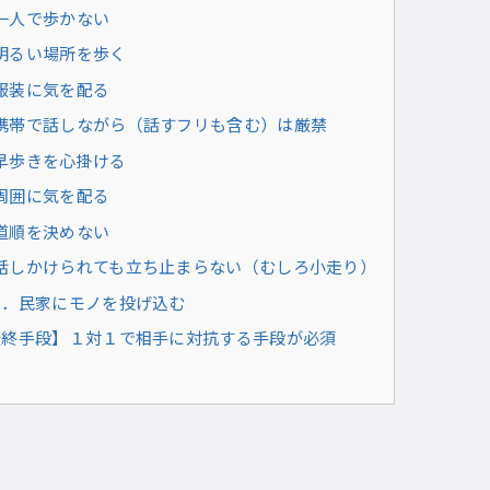
一人で歩かない
明るい場所を歩く
服装に気を配る
携帯で話しながら（話すフリも含む）は厳禁
早歩きを心掛ける
周囲に気を配る
道順を決めない
話しかけられても立ち止まらない（むしろ小走り）
０．民家にモノを投げ込む
最終手段】１対１で相手に対抗する手段が必須