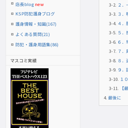
店長blog
new
２．
KSP防犯護身ブログ
３．
４．
護身情報・知識(167)
５．
よくある質問(21)
６．
防犯・護身用語集(86)
７．
マスコミ実績
８．
９．
１
【
最後に