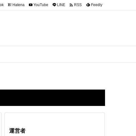

ok
Hatena
YouTube
LINE
Feedly
RSS
B!
運営者