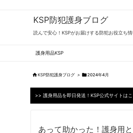
KSP防犯護身ブログ
読んで安心！KSPがお届けする防犯お役立ち情
護身用品KSP

KSP防犯護身ブログ
>

2024年4月
>> 護身用品を即日発送！KSP公式サイトは
あって助かった！護身用