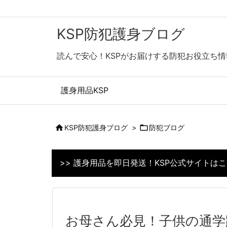
KSP防犯護身ブログ
読んで安心！KSPがお届けする防犯お役立ち情
護身用品KSP

KSP防犯護身ブログ
>

防犯ブログ
>> 護身用品を即日発送！KSP公式サイトは
お母さん必見！子供の通学