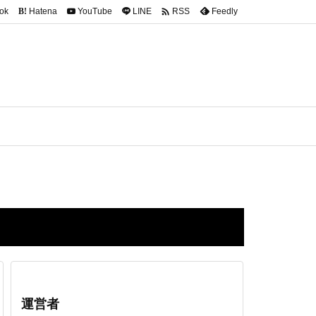

ok
Hatena
YouTube
LINE
Feedly
RSS
B!
運営者