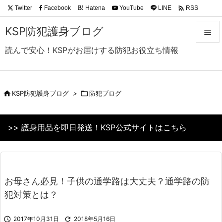

Twitter
Facebook
Hatena
YouTube
LINE
RSS
B!
Feedly
KSP防犯護身ブログ

読んで安心！KSPがお届けする防犯お役立ち情報

メニュ

サイド

KSP防犯護身ブログ
>

防犯ブログ

前へ
>> 護身用品を即日発送！KSP公式サイトはこちら

次へ

検索
お母さん必見！子供の通学路は大丈夫？通学路の防
犯対策とは？

2017年10月31日

2018年5月16日