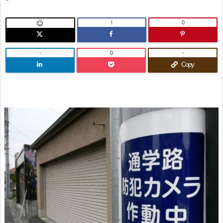
!
0

-
0
-
Copy