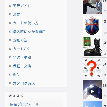
護
通販ガイド
ス
注文
ス
カートの使い方
購入時にかかる費用
ス
支払方法
ス
カードOK
ス
発送・納期
ス
保証・交換
返品
ス
カタログ請求
護
オススメ
ス
店長プロフィール
ス