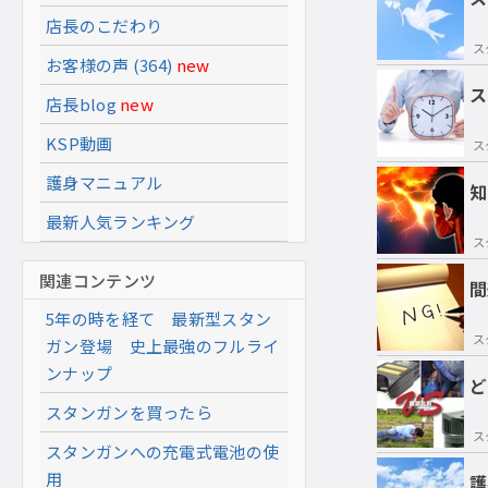
店長のこだわり
ス
お客様の声 (364)
new
ス
店長blog
new
KSP動画
ス
護身マニュアル
知
最新人気ランキング
ス
関連コンテンツ
間
5年の時を経て 最新型スタン
ス
ガン登場 史上最強のフルライ
ンナップ
ど
スタンガンを買ったら
ス
スタンガンへの充電式電池の使
用
護