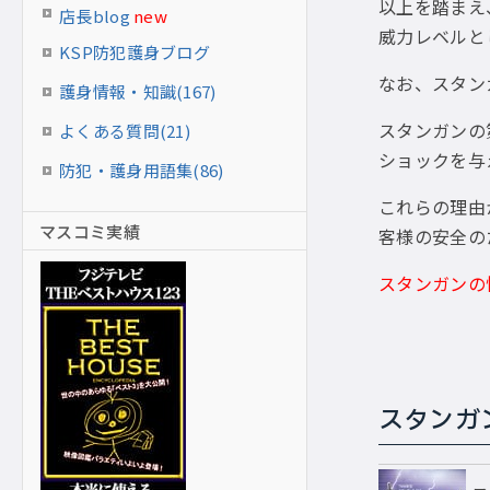
以上を踏まえ
店長blog
new
威力レベルと
KSP防犯護身ブログ
なお、スタン
護身情報・知識(167)
スタンガンの
よくある質問(21)
ショックを与
防犯・護身用語集(86)
これらの理由
マスコミ実績
客様の安全の
スタンガンの
スタンガ