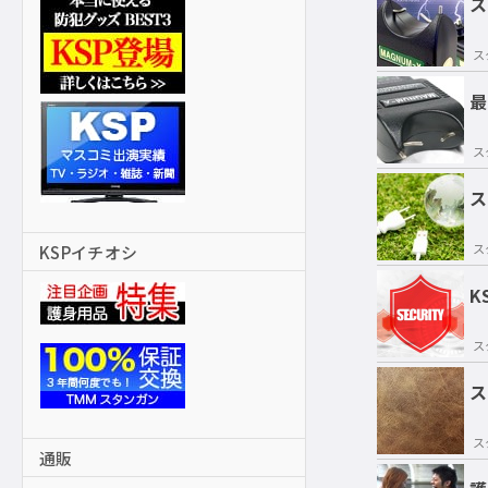
ス
ス
最
ス
ス
ス
KSPイチオシ
K
ス
ス
ス
通販