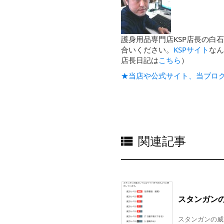
護身用品専門店KSP店長の白
合いください。
KSPサイト
な
店長日記は
こちら
）
★当店や公式サイト、当ブロ
関連記事

スタンガン
スタンガンの威