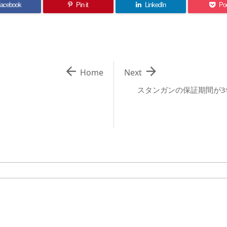
acebook
Pin it
LinkedIn
Po


Home
Next
スタンガンの保証期間が3