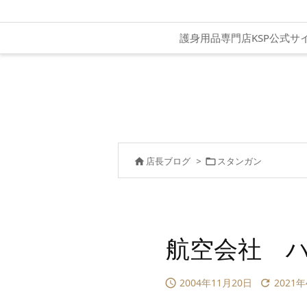
護身用品専門店KSP公式サ
店長ブログ
>
スタンガン


航空会社 
2004年11月20日
2021

