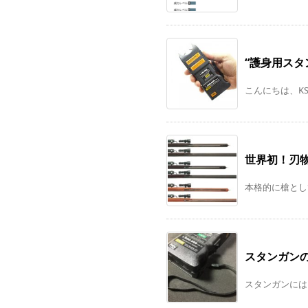
“護身用スタ
こんにちは、KS
世界初！刃
本格的に槍とし
スタンガン
スタンガンには