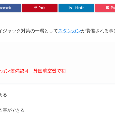
acebook
Pin it
LinkedIn
Po
イジャック対策の一環として
スタンガン
が装備される事
ンガン装備認可 外国航空機で初
ある
る事ができる