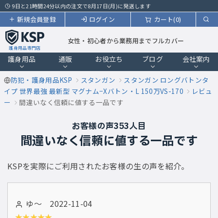
9日と21時間24分以内の注文で8月17日(月)に発送します
新規会員登録
ログイン
カート(0)
女性・初心者から業務用までフルカバー
護身用品専門店
護身用品
通販
お役立ち
ブログ
会社案内
防犯・護身用品KSP
スタンガン
スタンガン ロングバトンタ
イプ 世界最強 最新型 マグナム−Xバトン・L 150万VS-170
レビュ
ー
間違いなく信頼に値する一品です
お客様の声353人目
間違いなく信頼に値する一品です
KSPを実際にご利用されたお客様の生の声を紹介。
ゆ～ 2022-11-04