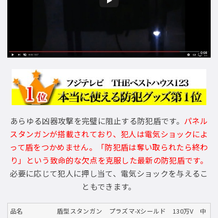
あらゆる凶器攻撃を完璧に阻止する防犯盾です。
パネル
スタンガンが搭載されており、犯人は電気ショックによ
って盾をつかめません。「防犯盾は奪い取られたら終わ
り」という致命的な欠点を克服した最新の防犯盾です。
必要に応じて犯人に押し当て、電気ショックを与えるこ
ともできます。
品名
盾型スタンガン プラズマ-Xシールド 130万V 中