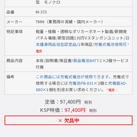
型 モノクロ
品番
M-373
メーカー
TMM（業務用の実績・国内メーカー）
特記事項
軽量・強靱・透明なポリカーボネート製盾/新開発
パネル電極/新型回路130万Vスタンガンユニット/
日
本護身用品協会認定品
/1年保証/
充電式電池使用可
*
推奨
商品内容
本体/説明書/保証書/
新品電池BATT-2
×2個サービス
付属
備考
この商品には充電式電池が使用できます。
充電式で
使用する場合には
充電池PB-831
×2個と
充電器AD-
680
×1個を別途お買い求めください。
*推奨
定価：97,400円
税別
KSP特価：
97,400円
税別
欠品中