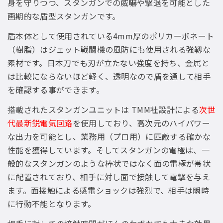
身を守りつつ、スタンガンでの威嚇や撃退を可能とした
画期的な盾型スタンガンです。
盾本体として使用されている4mm厚のポリカーボネート
（樹脂）はジェット戦闘機の風防にも使用される強靱な
素材です。日本刀でも刃が立たない強度を持ち、金属と
は比較にならないほど軽く、透明なので盾を通して相手
を確認する事ができます。
搭載されたスタンガンユニットは TMM社設計による
次世
代最新鋭電気回路
を使用しており、高次元のハイパワー
な出力を可能とし、業務用（プロ用）に匹敵する確かな
性能を獲得しています。そしてスタンガンの電極は、一
般的なスタンガンのような棒状ではなく面の電極が帯状
に配置されており、相手に対し面で接触して電撃を与え
ます。面接触による感電ショックは強烈で、相手は瞬時
に行動不能となります。