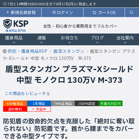
7日と16時間30分以内の注文で8月17日(月)に発送します
新規会員登録
ログイン
カート(0)
女性・初心者から業務用までフルカバー
護身用品専門店
護身用品
通販
お役立ち
ブログ
会社案内
防犯・護身用品KSP
盾型スタンガン
盾型スタンガン プラズ
マ-Xシールド 中型 モノクロ 130万V M-373
盾型スタンガン プラズマ-Xシールド
中型 モノクロ 130万V M-373
この商品をレビューする
KSP推奨品
1年保証
TMM正規品
JSDPA認定
充電式対応可
欠品中
送料無料
防犯盾の致命的欠点を克服した「絶対に奪い取
られない」防犯盾です。首から腰までをカバー
できる中型タイプです。