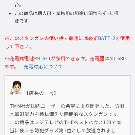
台。
この商品は個人用・業務用の用途に関わらず1年保
証です
※このスタンガンの使い捨て電池には必ず
BATT-2
を使用
して下さい。
※充電式電池
PB-831
が使用できます。充電器は
AD-680
です。
充電対応について
【店長の一言】
TMM社が国内ユーザーの希望により開発した、防御
と撃退能力を兼ね備えた画期的なスタンガンです。
この商品はフジテレビのTHEベストハウス123で本
当に使える防犯グッズ第1位として放送されまし