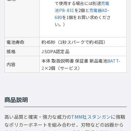
で使用する場合には別途
充電
池PB-831
を2個と
充電器AD-
680
を1個をお買い求めくださ
い。）
電池寿命
約45秒（1秒スパークで約45回）
規格
JSDPA認定品
本体 取扱説明書 保証書 新品電池
BATT-
内容
2
×2個（サービス）
商品説明
高い品質と確実・強力な威力の
TMM社スタンガン
に強靱
なポリカーボネートを組み合わせ、刃物などの凶器から