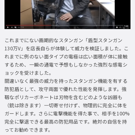
これまでにない画期的なスタンガン「盾型スタンガン
130万V」を店長自らが体験して威力を検証しました。こ
れまでに例のない面タイプの電極は広い面積が体に接触
するため、一瞬の通電で予想もしなかった強烈な感電シ
ョックを受けました。
間違いなく最強の威力を持ったスタンガン機能を有する
防犯盾として、攻守両面で優れた性能を発揮します。強
靱なポリカーボネートは刃物を含むどのような凶器も
（銃は除きます）一切寄せ付けず、物理的に完全に体を
ガードします。さらに電撃機能を得た事で、相手を100%
完全に撃退できる最高の防犯用品です。絶対の自信を持
ってお勧めできます。