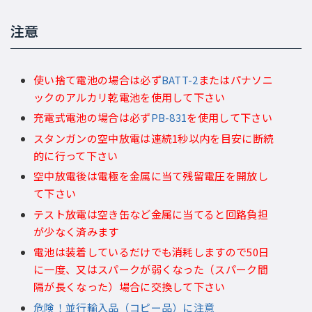
注意
使い捨て電池の場合は必ず
BATT-2
またはパナソニ
ックのアルカリ乾電池を使用して下さい
充電式電池の場合は必ず
PB-831
を使用して下さい
スタンガンの空中放電は連続1秒以内を目安に断続
的に行って下さい
空中放電後は電極を金属に当て残留電圧を開放し
て下さい
テスト放電は空き缶など金属に当てると回路負担
が少なく済みます
電池は装着しているだけでも消耗しますので50日
に一度、又はスパークが弱くなった（スパーク間
隔が長くなった）場合に交換して下さい
危険！並行輸入品（コピー品）に注意