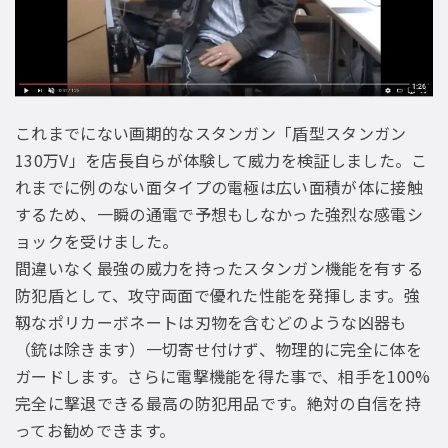
これまでにない画期的なスタンガン「盾型スタンガン
130万V」を店長自らが体験して威力を検証しました。こ
れまでに例のない面タイプの電極は広い面積が体に接触
するため、一瞬の通電で予想もしなかった強烈な感電シ
ョックを受けました。
間違いなく最強の威力を持ったスタンガン機能を有する
防犯盾として、攻守両面で優れた性能を発揮します。強
靱なポリカーボネートは刃物を含むどのような凶器も
（銃は除きます）一切寄せ付けず、物理的に完全に体を
ガードします。さらに電撃機能を得た事で、相手を100%
完全に撃退できる最高の防犯用品です。絶対の自信を持
ってお勧めできます。