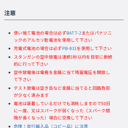
注意
使い捨て電池の場合は必ず
BATT-2
またはパナソニ
ックのアルカリ乾電池を使用して下さい
充電式電池の場合は必ず
PB-831
を使用して下さい
スタンガンの空中放電は連続1秒以内を目安に断続
的に行って下さい
空中放電後は電極を金属に当て残留電圧を開放し
て下さい
テスト放電は空き缶など金属に当てると回路負担
が少なく済みます
電池は装着しているだけでも消耗しますので50日
に一度、又はスパークが弱くなった（スパーク間
隔が長くなった）場合に交換して下さい
危険！並行輸入品（コピー品）に注意