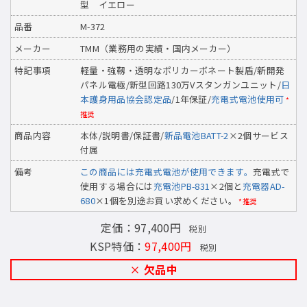
型 イエロー
品番
M-372
メーカー
TMM（業務用の実績・国内メーカー）
特記事項
軽量・強靱・透明なポリカーボネート製盾/新開発
パネル電極/新型回路130万Vスタンガンユニット/
日
本護身用品協会認定品
/1年保証/
充電式電池使用可
*
推奨
商品内容
本体/説明書/保証書/
新品電池BATT-2
×2個サービス
付属
備考
この商品には充電式電池が使用できます。
充電式で
使用する場合には
充電池PB-831
×2個と
充電器AD-
680
×1個を別途お買い求めください。
*推奨
定価：97,400円
税別
KSP特価：
97,400円
税別
欠品中