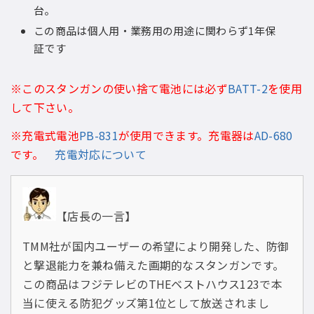
台。
この商品は個人用・業務用の用途に関わらず1年保
証です
※このスタンガンの使い捨て電池には必ず
BATT-2
を使用
して下さい。
※充電式電池
PB-831
が使用できます。充電器は
AD-680
です。
充電対応について
【店長の一言】
TMM社が国内ユーザーの希望により開発した、防御
と撃退能力を兼ね備えた画期的なスタンガンです。
この商品はフジテレビのTHEベストハウス123で本
当に使える防犯グッズ第1位として放送されまし