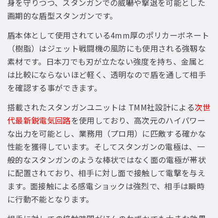
身を守りつつ、スタンガンでの威嚇や撃退を可能とした
画期的な盾型スタンガンです。
盾本体として使用されている4mm厚のポリカーボネート
（樹脂）はジェット戦闘機の風防にも使用される強靱な
素材です。日本刀でも刃が立たない強度を持ち、金属と
は比較にならないほど軽く、透明なので盾を通して相手
を確認する事ができます。
搭載されたスタンガンユニットは TMM社設計による
次世
代最新鋭電気回路
を使用しており、高次元のハイパワー
な出力を可能とし、業務用（プロ用）に匹敵する確かな
性能を獲得しています。そしてスタンガンの電極は、一
般的なスタンガンのような棒状ではなく面の電極が帯状
に配置されており、相手に対し面で接触して電撃を与え
ます。面接触による感電ショックは強烈で、相手は瞬時
に行動不能となります。