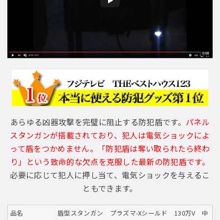
あらゆる凶器攻撃を完璧に阻止する防犯盾です。
パネル
スタンガンが搭載されており、犯人は電気ショックによ
って盾をつかめません。「防犯盾は奪い取られたら終わ
り」という致命的な欠点を克服した最新の防犯盾です。
必要に応じて犯人に押し当て、電気ショックを与えるこ
ともできます。
品名
盾型スタンガン プラズマ-Xシールド 130万V 中