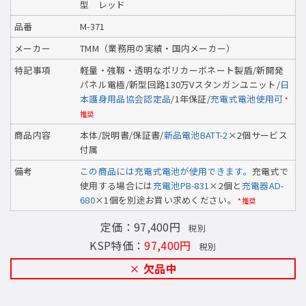
型 レッド
品番
M-371
メーカー
TMM（業務用の実績・国内メーカー）
特記事項
軽量・強靱・透明なポリカーボネート製盾/新開発
パネル電極/新型回路130万Vスタンガンユニット/
日
本護身用品協会認定品
/1年保証/
充電式電池使用可
*
推奨
商品内容
本体/説明書/保証書/
新品電池BATT-2
×2個サービス
付属
備考
この商品には充電式電池が使用できます。
充電式で
使用する場合には
充電池PB-831
×2個と
充電器AD-
680
×1個を別途お買い求めください。
*推奨
定価：97,400円
税別
KSP特価：
97,400円
税別
欠品中