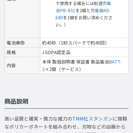
で使用する場合には別途
充電
池PB-831
を2個と
充電器AD-
680
を1個をお買い求めくださ
い。）
電池寿命
約45秒（1秒スパークで約45回）
規格
JSDPA認定品
本体 取扱説明書 保証書 新品電池
BATT-
内容
2
×2個（サービス）
商品説明
高い品質と確実・強力な威力の
TMM社スタンガン
に強靱
なポリカーボネートを組み合わせ、刃物などの凶器から