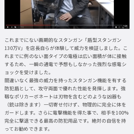
これまでにない画期的なスタンガン「盾型スタンガン
130万V」を店長自らが体験して威力を検証しました。こ
れまでに例のない面タイプの電極は広い面積が体に接触
するため、一瞬の通電で予想もしなかった強烈な感電シ
ョックを受けました。
間違いなく最強の威力を持ったスタンガン機能を有する
防犯盾として、攻守両面で優れた性能を発揮します。強
靱なポリカーボネートは刃物を含むどのような凶器も
（銃は除きます）一切寄せ付けず、物理的に完全に体を
ガードします。さらに電撃機能を得た事で、相手を100%
完全に撃退できる最高の防犯用品です。絶対の自信を持
ってお勧めできます。