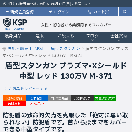
7日と16時間48分以内の注文で8月17日(月)に発送します
新規会員登録
ログイン
カート(0)
女性・初心者から業務用までフルカバー
護身用品専門店
護身用品
通販
お役立ち
ブログ
会社案内
防犯・護身用品KSP
盾型スタンガン
盾型スタンガン プラズ
マ-Xシールド 中型 レッド 130万V M-371
盾型スタンガン プラズマ-Xシールド
中型 レッド 130万V M-371
この商品をレビューする
KSP推奨品
1年保証
TMM正規品
JSDPA認定
充電式対応可
欠品中
送料無料
防犯盾の致命的欠点を克服した「絶対に奪い取
られない」防犯盾です。首から腰までをカバー
できる中型タイプです。