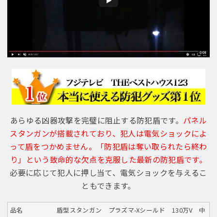
あらゆる凶器攻撃を完璧に阻止する防犯盾です。
パネル
スタンガンが搭載されており、犯人は電気ショックによ
って盾をつかめません。「防犯盾は奪い取られたら終わ
り」という致命的な欠点を克服した最新の防犯盾です。
必要に応じて犯人に押し当て、電気ショックを与えるこ
ともできます。
品名
盾型スタンガン プラズマ-Xシールド 130万V 中