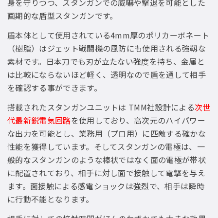
身を守りつつ、スタンガンでの威嚇や撃退を可能とした
画期的な盾型スタンガンです。
盾本体として使用されている4mm厚のポリカーボネート
（樹脂）はジェット戦闘機の風防にも使用される強靱な
素材です。日本刀でも刃が立たない強度を持ち、金属と
は比較にならないほど軽く、透明なので盾を通して相手
を確認する事ができます。
搭載されたスタンガンユニットは TMM社設計による
次世
代最新鋭電気回路
を使用しており、高次元のハイパワー
な出力を可能とし、業務用（プロ用）に匹敵する確かな
性能を獲得しています。そしてスタンガンの電極は、一
般的なスタンガンのような棒状ではなく面の電極が帯状
に配置されており、相手に対し面で接触して電撃を与え
ます。面接触による感電ショックは強烈で、相手は瞬時
に行動不能となります。