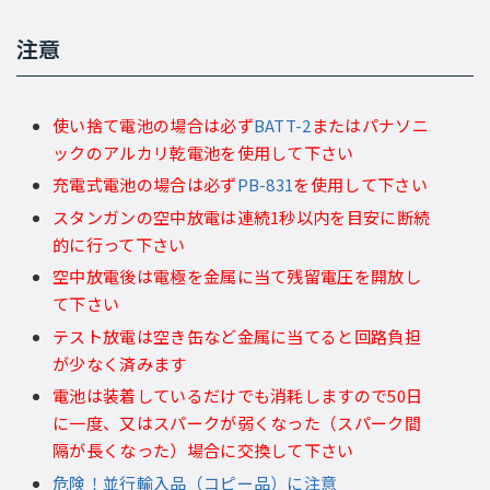
注意
使い捨て電池の場合は必ず
BATT-2
またはパナソニ
ックのアルカリ乾電池を使用して下さい
充電式電池の場合は必ず
PB-831
を使用して下さい
スタンガンの空中放電は連続1秒以内を目安に断続
的に行って下さい
空中放電後は電極を金属に当て残留電圧を開放し
て下さい
テスト放電は空き缶など金属に当てると回路負担
が少なく済みます
電池は装着しているだけでも消耗しますので50日
に一度、又はスパークが弱くなった（スパーク間
隔が長くなった）場合に交換して下さい
危険！並行輸入品（コピー品）に注意