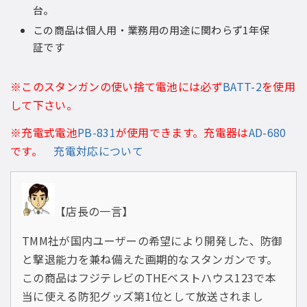
台。
この商品は個人用・業務用の用途に関わらず1年保
証です
※このスタンガンの使い捨て電池には必ず
BATT-2
を使用
して下さい。
※充電式電池
PB-831
が使用できます。充電器は
AD-680
です。
充電対応について
【店長の一言】
TMM社が国内ユーザーの希望により開発した、防御
と撃退能力を兼ね備えた画期的なスタンガンです。
この商品はフジテレビのTHEベストハウス123で本
当に使える防犯グッズ第1位として放送されまし