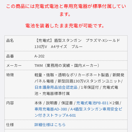
この商品には充電式電池と専用充電器が標準付属してい
ます。
電池を装着したまま充電が可能です。
品名
【充電式】盾型スタンガン プラズマ-Xシールド
130万V A4サイズ ブルー
品番
A-202
メーカー
TMM（業務用の実績・国内メーカー）
特徴
軽量・強靱・透明なポリカーボネート製盾 / 新開発
パネル電極 / 新型回路130万Vスタンガンユニット/
日本護身用品協会認定品
/ 1年保証付 / 充電式電
池・充電器標準付属
内容
本体 / 説明書 / 保証書 /
充電式電池PB-831
×2個 /
専用充電器AD-380
/
A4盾型スタンガン専用安全ピ
ン付きストラップA-601
仕様
詳細仕様はこちら