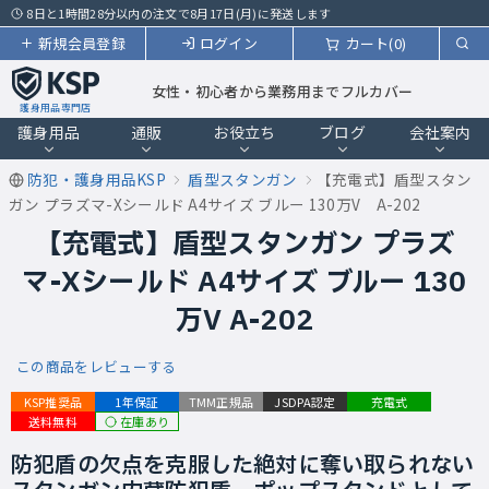
8日と1時間28分以内の注文で8月17日(月)に発送します
新規会員登録
ログイン
カート(0)
女性・初心者から業務用までフルカバー
護身用品専門店
護身用品
通販
お役立ち
ブログ
会社案内
防犯・護身用品KSP
盾型スタンガン
【充電式】盾型スタン
ガン プラズマ-Xシールド A4サイズ ブルー 130万V A-202
【充電式】盾型スタンガン プラズ
マ-Xシールド A4サイズ ブルー 130
万V A-202
この商品をレビューする
KSP推奨品
1年保証
TMM正規品
JSDPA認定
充電式
在庫あり
送料無料
防犯盾の欠点を克服した絶対に奪い取られない