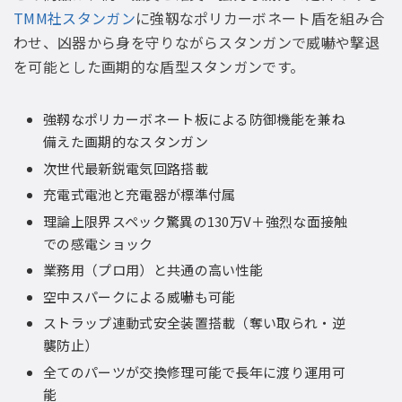
TMM社スタンガン
に強靱なポリカーボネート盾を組み合
わせ、凶器から身を守りながらスタンガンで威嚇や撃退
を可能とした画期的な盾型スタンガンです。
強靱なポリカーボネート板による防御機能を兼ね
備えた画期的なスタンガン
次世代最新鋭電気回路搭載
充電式電池と充電器が標準付属
理論上限界スペック驚異の130万V＋強烈な面接触
での感電ショック
業務用（プロ用）と共通の高い性能
空中スパークによる威嚇も可能
ストラップ連動式安全装置搭載（奪い取られ・逆
襲防止）
全てのパーツが交換修理可能で長年に渡り運用可
能