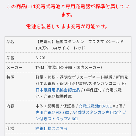
この商品には充電式電池と専用充電器が標準付属してい
ます。
電池を装着したまま充電が可能です。
品名
【充電式】盾型スタンガン プラズマ-Xシールド
130万V A4サイズ レッド
品番
A-201
メーカー
TMM（業務用の実績・国内メーカー）
特徴
軽量・強靱・透明なポリカーボネート製盾 / 新開発
パネル電極 / 新型回路130万Vスタンガンユニット/
日本護身用品協会認定品
/ 1年保証付 / 充電式電
池・充電器標準付属
内容
本体 / 説明書 / 保証書 /
充電式電池PB-831
×2個 /
専用充電器AD-380
/
A4盾型スタンガン専用安全ピ
ン付きストラップA-601
仕様
詳細仕様はこちら