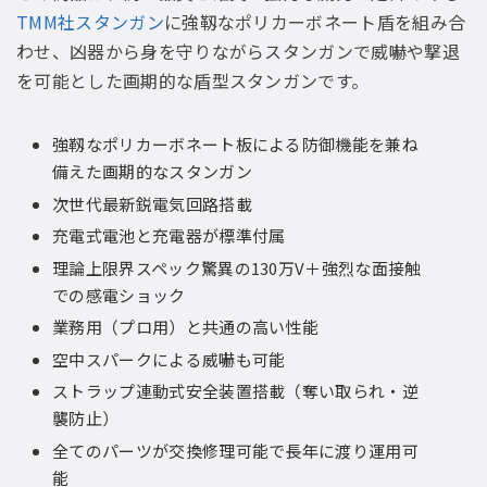
TMM社スタンガン
に強靱なポリカーボネート盾を組み合
わせ、凶器から身を守りながらスタンガンで威嚇や撃退
を可能とした画期的な盾型スタンガンです。
強靱なポリカーボネート板による防御機能を兼ね
備えた画期的なスタンガン
次世代最新鋭電気回路搭載
充電式電池と充電器が標準付属
理論上限界スペック驚異の130万V＋強烈な面接触
での感電ショック
業務用（プロ用）と共通の高い性能
空中スパークによる威嚇も可能
ストラップ連動式安全装置搭載（奪い取られ・逆
襲防止）
全てのパーツが交換修理可能で長年に渡り運用可
能