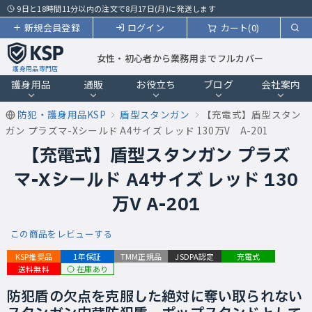
9日と18時間11分以内の注文で8月17日(月)に発送します
新規会員登録
ログイン
カート(0)
女性・初心者から業務用までフルカバー
護身用品専門店
護身用品
通販
お役立ち
ブログ
会社案内
防犯・護身用品KSP
盾型スタンガン
【充電式】盾型スタン
ガン プラズマ-Xシールド A4サイズ レッド 130万V A-201
【充電式】盾型スタンガン プラズ
マ-Xシールド A4サイズ レッド 130
万V A-201
この商品をレビューする
KSP推奨品
1年保証
TMM正規品
JSDPA認定
充電式
在庫あり
送料無料
防犯盾の欠点を克服した絶対に奪い取られない