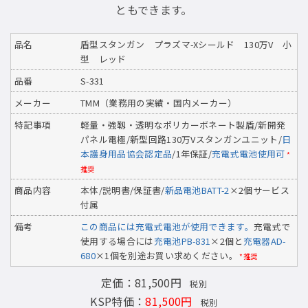
ともできます。
品名
盾型スタンガン プラズマ-Xシールド 130万V 小
型 レッド
品番
S-331
メーカー
TMM（業務用の実績・国内メーカー）
特記事項
軽量・強靱・透明なポリカーボネート製盾/新開発
パネル電極/新型回路130万Vスタンガンユニット/
日
本護身用品協会認定品
/1年保証/
充電式電池使用可
*
推奨
商品内容
本体/説明書/保証書/
新品電池BATT-2
×2個サービス
付属
備考
この商品には充電式電池が使用できます。
充電式で
使用する場合には
充電池PB-831
×2個と
充電器AD-
680
×1個を別途お買い求めください。
*推奨
定価：81,500円
税別
KSP特価：
81,500円
税別