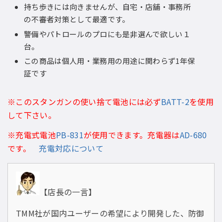
持ち歩きには向きませんが、自宅・店舗・事務所
の不審者対策として最適です。
警備やパトロールのプロにも是非選んで欲しい１
台。
この商品は個人用・業務用の用途に関わらず1年保
証です
※このスタンガンの使い捨て電池には必ず
BATT-2
を使用
して下さい。
※充電式電池
PB-831
が使用できます。充電器は
AD-680
です。
充電対応について
【店長の一言】
TMM社が国内ユーザーの希望により開発した、防御