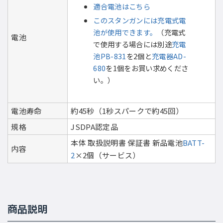
適合電池はこちら
このスタンガンには充電式電
池が使用できます。
（充電式
電池
で使用する場合には別途
充電
池PB-831
を2個と
充電器AD-
680
を1個をお買い求めくださ
い。）
電池寿命
約45秒（1秒スパークで約45回）
規格
JSDPA認定品
本体 取扱説明書 保証書 新品電池
BATT-
内容
2
×2個（サービス）
商品説明