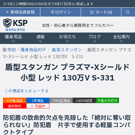
9日と20時間40分以内の注文で8月17日(月)に発送します
新規会員登録
ログイン
カート(0)
女性・初心者から業務用までフルカバー
護身用品専門店
護身用品
通販
お役立ち
ブログ
会社案内
防犯・護身用品KSP
盾型スタンガン
盾型スタンガン プラズ
マ-Xシールド 小型 レッド 130万V S-331
盾型スタンガン プラズマ-Xシールド
小型 レッド 130万V S-331
この商品をレビューする
KSP推奨品
1年保証
TMM正規品
JSDPA認定
充電式対応可
欠品中
送料無料
防犯盾の致命的欠点を克服した「絶対に奪い取
られない」防犯盾 片手で使用する軽量コンパ
クトタイプ