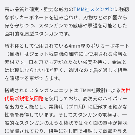
高い品質と確実・強力な威力の
TMM社スタンガン
に強靱
なポリカーボネートを組み合わせ、刃物などの凶器から
身を守りつつ、スタンガンでの威嚇や撃退を可能とした
画期的な盾型スタンガンです。
盾本体として使用されている4mm厚のポリカーボネート
（樹脂）はジェット戦闘機の風防にも使用される強靱な
素材です。日本刀でも刃が立たない強度を持ち、金属と
は比較にならないほど軽く、透明なので盾を通して相手
を確認する事ができます。
搭載されたスタンガンユニットは TMM社設計による
次世
代最新鋭電気回路
を使用しており、高次元のハイパワー
な出力を可能とし、業務用（プロ用）に匹敵する確かな
性能を獲得しています。そしてスタンガンの電極は、一
般的なスタンガンのような棒状ではなく面の電極が帯状
に配置されており、相手に対し面で接触して電撃を与え