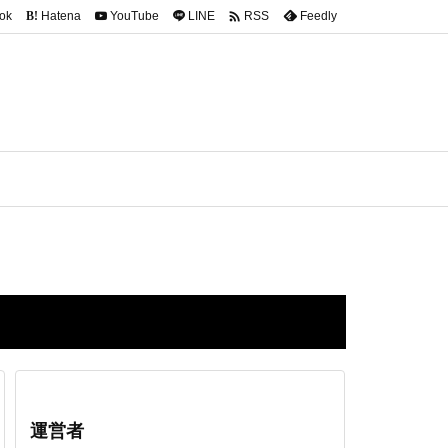

ok
Hatena
YouTube
LINE
Feedly
RSS
B!
運営者