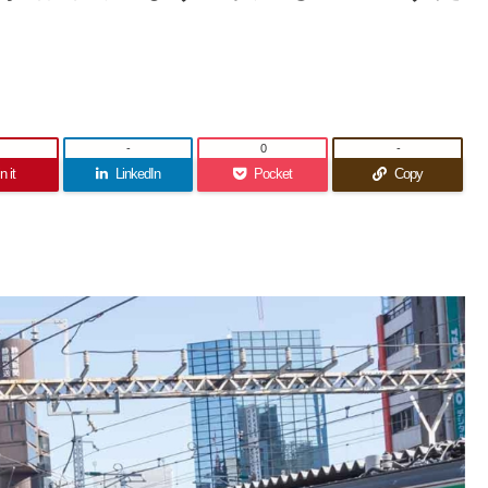
-
0
-
n it
LinkedIn
Pocket
Copy