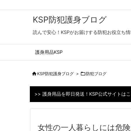
KSP防犯護身ブログ
読んで安心！KSPがお届けする防犯お役立ち情
護身用品KSP

KSP防犯護身ブログ
>

防犯ブログ
>> 護身用品を即日発送！KSP公式サイトは
女性の一人暮らしには危険