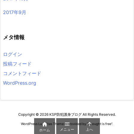
2017年9月
メタ情報
ログイン
投稿フィード
コメントフィード
WordPress.org
Copyright ©
2026
KSP防犯護身ブログ
All Rights Reserved.



WordPress Luxeritas Theme is provided by "
Thought is free
".
メニュー
上へ
ホーム