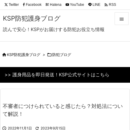

Twitter
Facebook
Hatena
YouTube
LINE
RSS
B!
Feedly
KSP防犯護身ブログ

読んで安心！KSPがお届けする防犯お役立ち情報

メニュ

サイド

KSP防犯護身ブログ
>

防犯ブログ

前へ
>> 護身用品を即日発送！KSP公式サイトはこちら

次へ

検索
不審者につけられていると感じたら？対処法につい
て解説！

2022年11月1日

2023年9月15日