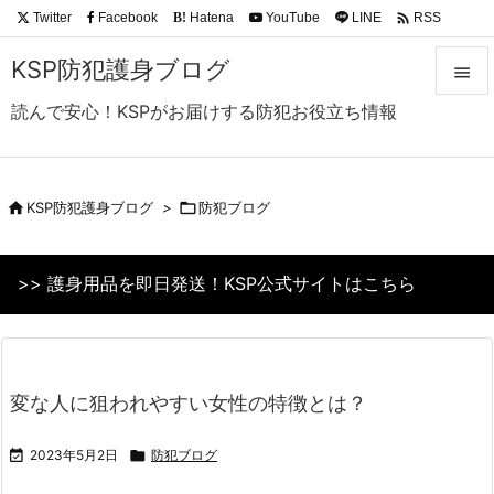

Twitter
Facebook
Hatena
YouTube
LINE
RSS
B!
Feedly
KSP防犯護身ブログ

読んで安心！KSPがお届けする防犯お役立ち情報

メニュ

サイド

KSP防犯護身ブログ
>

防犯ブログ

前へ
>> 護身用品を即日発送！KSP公式サイトはこちら

次へ

検索
変な人に狙われやすい女性の特徴とは？

2023年5月2日

防犯ブログ