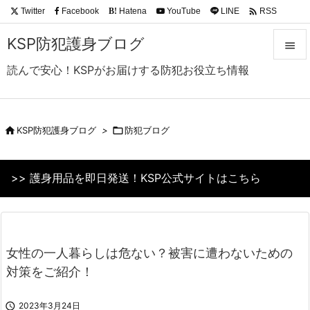

Twitter
Facebook
Hatena
YouTube
LINE
RSS
B!
Feedly
KSP防犯護身ブログ

読んで安心！KSPがお届けする防犯お役立ち情報

メニュ

サイド

KSP防犯護身ブログ
>

防犯ブログ

前へ
>> 護身用品を即日発送！KSP公式サイトはこちら

次へ

検索
女性の一人暮らしは危ない？被害に遭わないための
対策をご紹介！

2023年3月24日